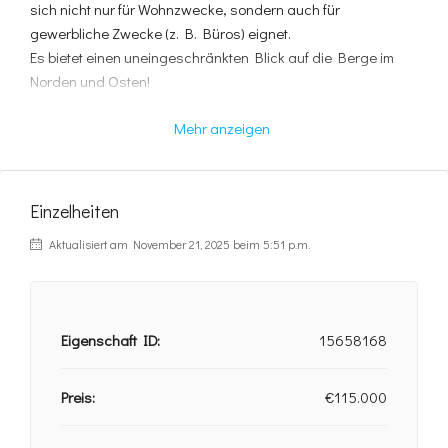
sich nicht nur für Wohnzwecke, sondern auch für
gewerbliche Zwecke (z. B. Büros) eignet.
Es bietet einen uneingeschränkten Blick auf die Berge im
Norden und Osten!
Die Entfernung zur Hauptstraße der Stadt beträgt 100 m.
Mehr anzeigen
Entfernung zum Krankenhaus von Chalkidiki 200 m.
Entfernung zum nächsten Strand 15 km.
Entfernung zum Flughafen Makedonia 50 km.
Einzelheiten
Für weitere Informationen wenden Sie sich bitte an unser
Aktualisiert am November 21, 2025 beim 5:51 p.m.
Büro.
Eigenschaft ID:
15658168
Preis:
€115.000