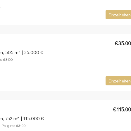
E
Einzelheiten
€35.0
en, 505 m² | 35.000 €
ße 63100
E
Einzelheiten
€115.0
n, 752 m² | 115.000 €
, Poligiros 63100