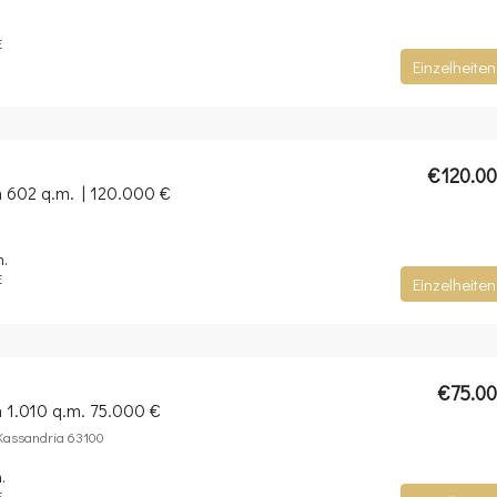
E
Einzelheiten
€120.0
n 602 q.m. | 120.000 €
m.
E
Einzelheiten
€75.0
n 1.010 q.m. 75.000 €
-Kassandria 63100
.
E