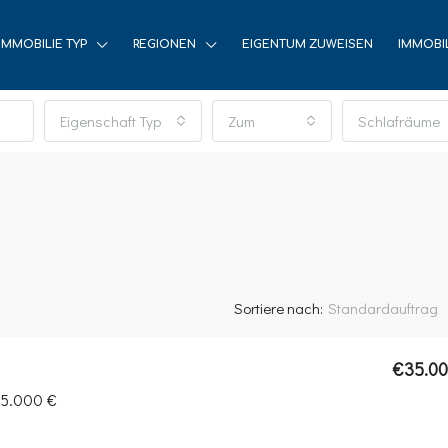
IMMOBILIE TYP
REGIONEN
EIGENTUM ZUWEISEN
IMMOBI
Eigenschaft Typ
Zum
Schlafräume
Sortiere nach:
Standardauftrag
€35.0
35.000 €