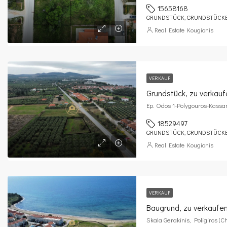
15658168
GRUNDSTÜCK, GRUNDSTÜCK
Real Estate Kougionis
VERKAUF
Grundstück, zu verkau
Ep. Odos 1-Polygouros-Kassa
18529497
GRUNDSTÜCK, GRUNDSTÜCK
Real Estate Kougionis
VERKAUF
Baugrund, zu verkaufe
Skala Gerakinis, Poligiros (Ch