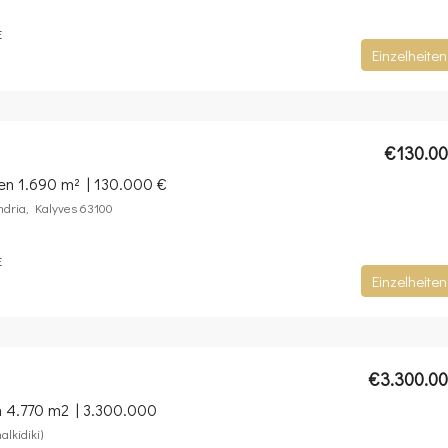
E
Einzelheiten
€130.0
fen 1.690 m² | 130.000 €
ndria, Kalyves 63100
E
Einzelheiten
€3.300.0
n 4.770 m2 | 3.300.000
alkidiki)