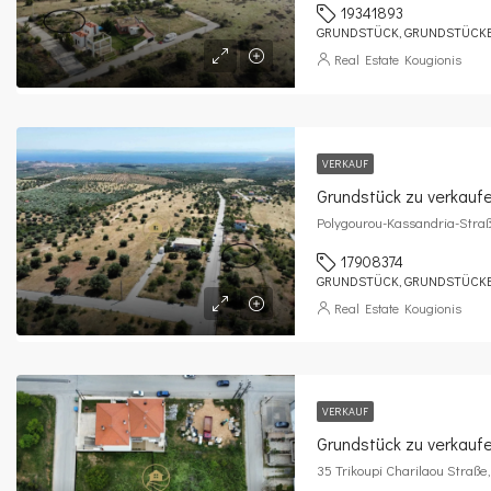
19341893
GRUNDSTÜCK, GRUNDSTÜCK
Real Estate Kougionis
VERKAUF
Grundstück zu verkauf
Polygourou-Kassandria-Stra
17908374
GRUNDSTÜCK, GRUNDSTÜCK
Real Estate Kougionis
VERKAUF
Grundstück zu verkaufe
35 Trikoupi Charilaou Straße