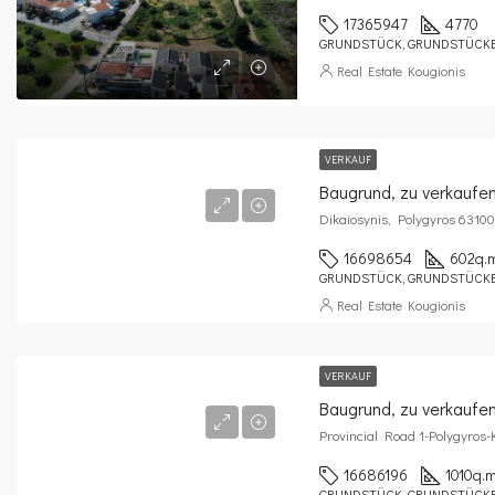
17365947
4770
GRUNDSTÜCK, GRUNDSTÜCK
Real Estate Kougionis
VERKAUF
Baugrund, zu verkaufe
Dikaiosynis, Polygyros 63100
16698654
602
q.
GRUNDSTÜCK, GRUNDSTÜCK
Real Estate Kougionis
VERKAUF
Baugrund, zu verkaufe
Provincial Road 1-Polygyros
16686196
1010
q.m
GRUNDSTÜCK, GRUNDSTÜCK