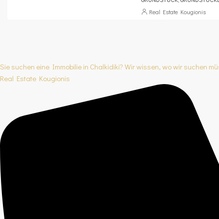
Real Estate Kougionis
Sie suchen eine Immobilie in Chalkidiki? Wir wissen, wo wir suchen m
Real Estate Kougionis