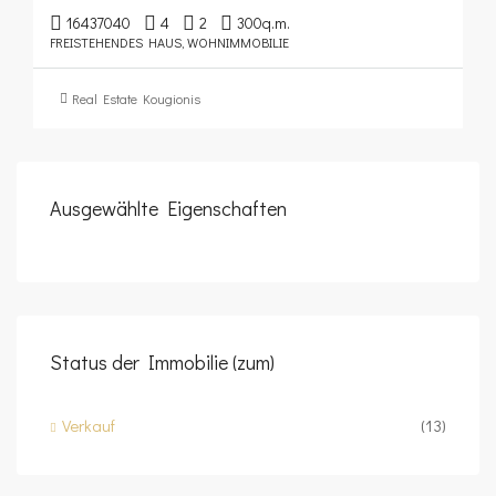
16437040
4
2
300
q.m.
FREISTEHENDES HAUS, WOHNIMMOBILIE
Real Estate Kougionis
Ausgewählte Eigenschaften
Status der Immobilie (zum)
Verkauf
(13)