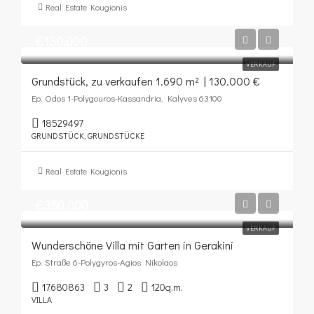
Real Estate Kougionis
€130.000
VERKAUF
Grundstück, zu verkaufen 1.690 m² | 130.000 €
Ep. Odos 1-Polygouros-Kassandria, Kalyves 63100
18529497
GRUNDSTÜCK, GRUNDSTÜCKE
Real Estate Kougionis
€350.000
VERKAUF
Wunderschöne Villa mit Garten in Gerakini
Ep. Straße 6-Polygyros-Agios Nikolaos
17680863
3
2
120
q.m.
VILLA