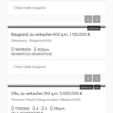
Real Estate Kougionis
€120.000
VERKAUF
Baugrund, zu verkaufen 602 q.m. | 120.000 €
Dikaiosynis, Polygyros 63100
16698654
602
q.m.
GRUNDSTÜCK, GRUNDSTÜCKE
Real Estate Kougionis
€5.000.000
VERKAUF
VIP
Villa, zu verkaufen 310 q.m. 5.000.000 €
Provincial Road 6-Polygyros-Agios Nikolaos 63100
17362662
4
3
310
q.m.
VILLA, WOHNIMMOBILIE