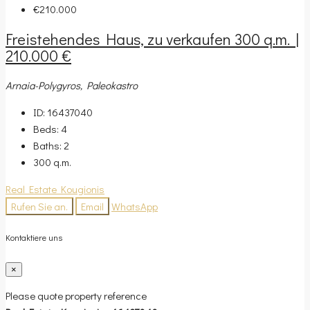
€210.000
Freistehendes Haus, zu verkaufen 300 q.m. |
210.000 €
Arnaia-Polygyros, Paleokastro
ID:
16437040
Beds:
4
Baths:
2
300
q.m.
Real Estate Kougionis
Rufen Sie an.
Email
WhatsApp
Kontaktiere uns
×
Please quote property reference