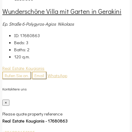
Wunderschöne Villa mit Garten in Gerakini
Ep. Straße 6-Polygyros-Agios Nikolaos
ID:
17680863
Beds:
3
Baths:
2
120
q.m.
Real Estate Kougionis
Rufen Sie an.
Email
WhatsApp
Kontaktiere uns
×
Please quote property reference
Real Estate Kougionis - 17680863