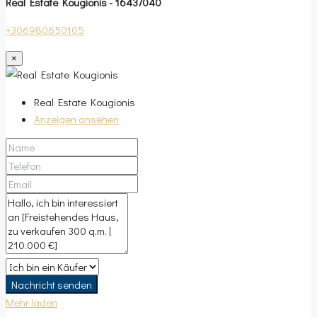
Real Estate Kougionis - 16437040
+306980650105
×
Real Estate Kougionis
Anzeigen ansehen
Nachricht senden
Mehr laden