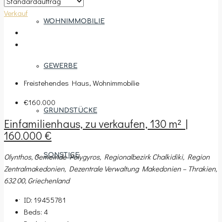
Verkauf
WOHNIMMOBILIE
GEWERBE
Freistehendes Haus, Wohnimmobilie
€160.000
GRUNDSTÜCKE
Einfamilienhaus, zu verkaufen, 130 m² |
160.000 €
Olynthos, Gemeinde Polygyros, Regionalbezirk Chalkidiki, Region
SONSTIGE
Zentralmakedonien, Dezentrale Verwaltung Makedonien – Thrakien,
632 00, Griechenland
ID:
19455781
REGIONEN
Beds:
4