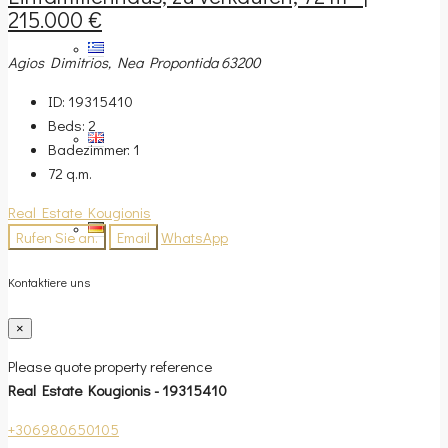
215.000 €
Agios Dimitrios, Nea Propontida 63200
ID:
19315410
Beds:
2
Badezimmer:
1
72
q.m.
Real Estate Kougionis
Rufen Sie an.
Email
WhatsApp
Kontaktiere uns
×
Please quote property reference
Real Estate Kougionis - 19315410
+306980650105