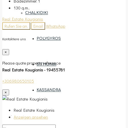
Badezimmer:
1
130
q.m..
CHALKIDIKI
Real Estate Kougionis
Rufen Sie an.
Email
WhatsApp
POLYGYROS
Kontaktiere uns
×
Please quote property reference
SITHONIA
Real Estate Kougionis - 19455781
+306980650105
KASSANDRA
×
Real Estate Kougionis
Anzeigen ansehen
EIGENTUM ZUWEISEN