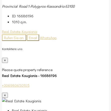
Provincial Road 1-Polygyros-Kassandria 63100
ID:
16686196
1010
q.m.
Real Estate Kougionis
Rufen Sie an.
Email
WhatsApp
Kontaktiere uns
×
Please quote property reference
Real Estate Kougionis - 16686196
+306980650105
×
Real Estate Kougionis