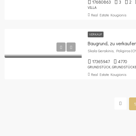
17680863
3
2
VILLA
Real Estate Kougionis
VERKAUF
Baugrund, zu verkaufe
Skala Gerakinis, Poligiros (Ch
17365947
4770
GRUNDSTÜCK, GRUNDSTÜCK
Real Estate Kougionis