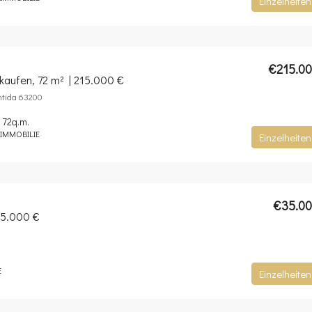
Einzelheiten
€215.0
rkaufen, 72 m² | 215.000 €
ntida 63200
72
q.m.
IMMOBILIE
Einzelheiten
€35.0
35.000 €
E
Einzelheiten