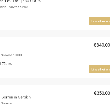
fen 1.690 m² | 130.000 €
ndria, Kalyves 63100
E
Einzelheiten
€340.0
s Nikolaos 63088
75
q.m.
Einzelheiten
€350.0
 Garten in Gerakini
 Nikolaos