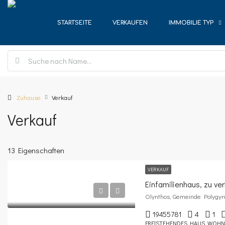
STARTSEITE
VERKAUFEN
IMMOBILIE TYP
Zuhause
Verkauf
Verkauf
13 Eigenschaften
VERKAUF
Einfamilienhaus, zu ve
19455781
4
1
FREISTEHENDES HAUS, WOHN