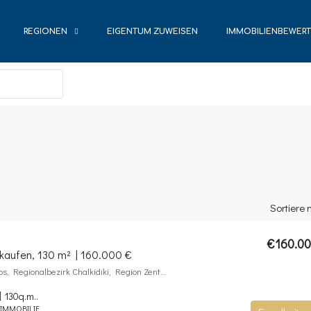
REGIONEN
EIGENTUM ZUWEISEN
IMMOBILIENBEWER
Sortiere 
€160.0
rkaufen, 130 m² | 160.000 €
Olynthos, Gemeinde Polygyros, Regionalbezirk Chalkidiki, Region Zentralmakedonien, Dezentrale Verwaltung Makedonien – Thrakien, 632 00, Griechenland
130
q.m..
IMMOBILIE