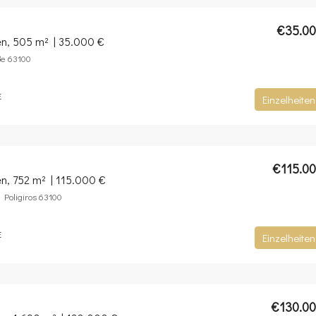
€35.0
en, 505 m² | 35.000 €
ße 63100
E
Einzelheiten
€115.0
n, 752 m² | 115.000 €
, Poligiros 63100
E
Einzelheiten
€130.0