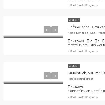
Real Estate Kougionis
VERKAUF
Einfamilienhaus, zu ve
Agios Dimitrios, Nea Propo
19315410
2
1
FREISTEHENDES HAUS, WOHN
Real Estate Kougionis
VERKAUF
Grundstück, 500 m² | 
Patelidas (Poligiros)
19341893
GRUNDSTÜCK, GRUNDSTÜCK
Real Estate Kougionis