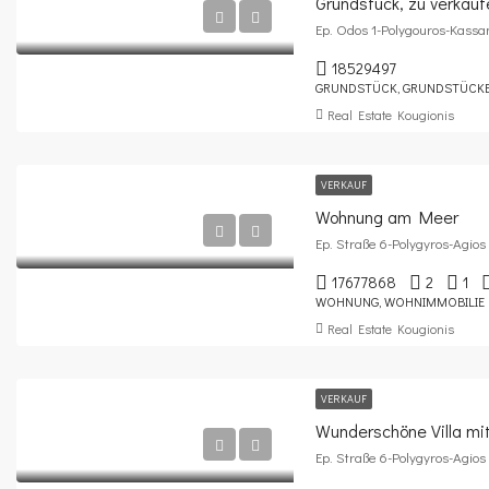
Grundstück, zu verkau
Ep. Odos 1-Polygouros-Kassa
18529497
GRUNDSTÜCK, GRUNDSTÜCK
Real Estate Kougionis
VERKAUF
Wohnung am Meer
Ep. Straße 6-Polygyros-Agio
17677868
2
1
WOHNUNG, WOHNIMMOBILIE
Real Estate Kougionis
VERKAUF
Wunderschöne Villa mit
Ep. Straße 6-Polygyros-Agios