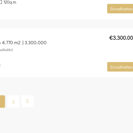
120
q.m.
Einzelheiten
€3.300.0
n 4.770 m2 | 3.300.000
alkidiki)
E
Einzelheiten
1
2