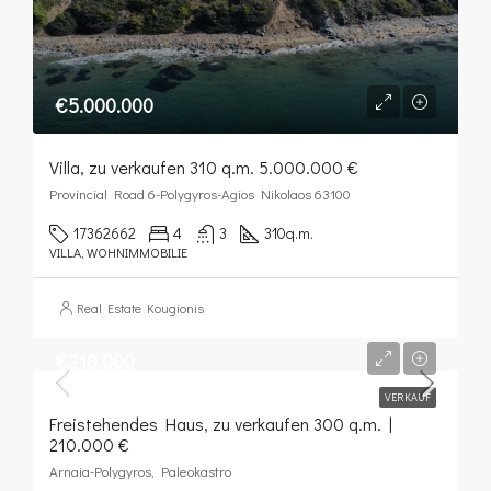
€5.000.000
Villa, zu verkaufen 310 q.m. 5.000.000 €
Provincial Road 6-Polygyros-Agios Nikolaos 63100
17362662
4
3
310
q.m.
VILLA, WOHNIMMOBILIE
Real Estate Kougionis
€210.000
VERKAUF
Freistehendes Haus, zu verkaufen 300 q.m. |
210.000 €
Arnaia-Polygyros, Paleokastro