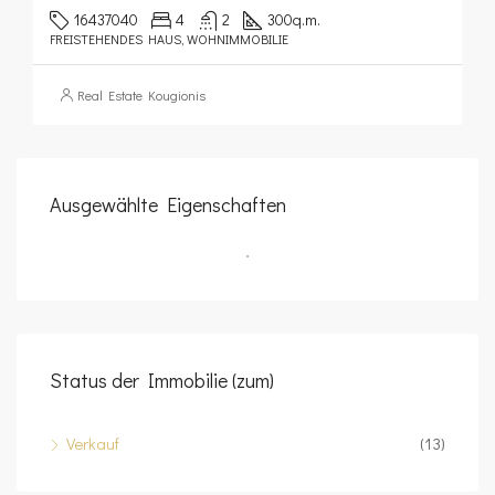
16437040
4
2
300
q.m.
FREISTEHENDES HAUS, WOHNIMMOBILIE
Real Estate Kougionis
Ausgewählte Eigenschaften
Status der Immobilie (zum)
Verkauf
(13)