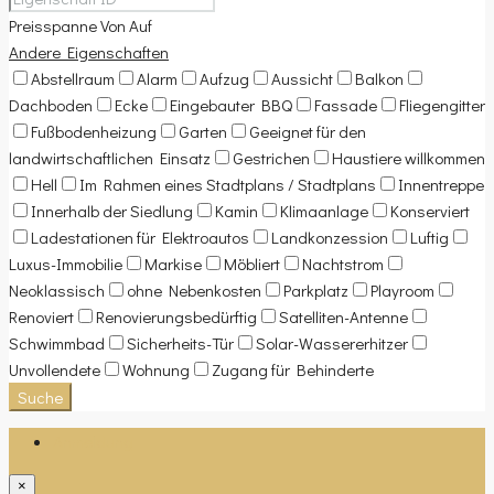
Preisspanne
Von
Auf
Andere Eigenschaften
Abstellraum
Alarm
Aufzug
Aussicht
Balkon
Dachboden
Ecke
Eingebauter BBQ
Fassade
Fliegengitter
Fußbodenheizung
Garten
Geeignet für den
landwirtschaftlichen Einsatz
Gestrichen
Haustiere willkommen
Hell
Im Rahmen eines Stadtplans / Stadtplans
Innentreppe
Innerhalb der Siedlung
Kamin
Klimaanlage
Konserviert
Ladestationen für Elektroautos
Landkonzession
Luftig
Luxus-Immobilie
Markise
Möbliert
Nachtstrom
Neoklassisch
ohne Nebenkosten
Parkplatz
Playroom
Renoviert
Renovierungsbedürftig
Satelliten-Antenne
Schwimmbad
Sicherheits-Tür
Solar-Wassererhitzer
Unvollendete
Wohnung
Zugang für Behinderte
Suche
Anmeldung
×