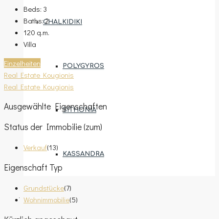
Beds:
3
Baths:
2
CHALKIDIKI
120
q.m.
Villa
Einzelheiten
POLYGYROS
Real Estate Kougionis
Real Estate Kougionis
Ausgewählte Eigenschaften
SITHONIA
Status der Immobilie (zum)
Verkauf
(13)
KASSANDRA
Eigenschaft Typ
Grundstücke
(7)
Wohnimmobilie
(5)
EIGENTUM ZUWEISEN