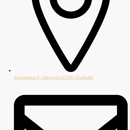
Aristotelous 9, Polygyros 63100, Chalkidiki