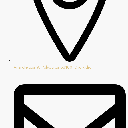
Aristotelous 9, Polygyros 63100, Chalkidiki