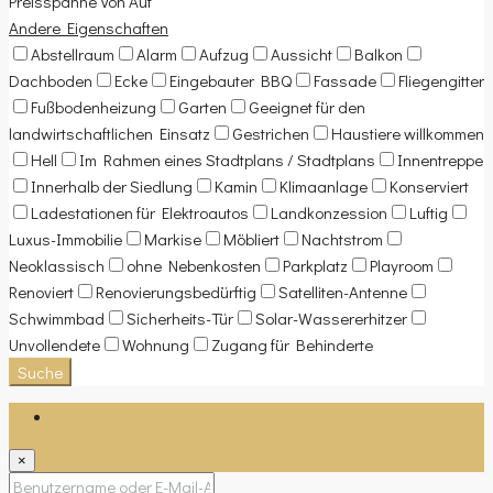
Preisspanne
Von
Auf
Andere Eigenschaften
Abstellraum
Alarm
Aufzug
Aussicht
Balkon
Dachboden
Ecke
Eingebauter BBQ
Fassade
Fliegengitter
Fußbodenheizung
Garten
Geeignet für den
landwirtschaftlichen Einsatz
Gestrichen
Haustiere willkommen
Hell
Im Rahmen eines Stadtplans / Stadtplans
Innentreppe
Innerhalb der Siedlung
Kamin
Klimaanlage
Konserviert
Ladestationen für Elektroautos
Landkonzession
Luftig
Luxus-Immobilie
Markise
Möbliert
Nachtstrom
Neoklassisch
ohne Nebenkosten
Parkplatz
Playroom
Renoviert
Renovierungsbedürftig
Satelliten-Antenne
Schwimmbad
Sicherheits-Tür
Solar-Wassererhitzer
Unvollendete
Wohnung
Zugang für Behinderte
Suche
Anmeldung
×