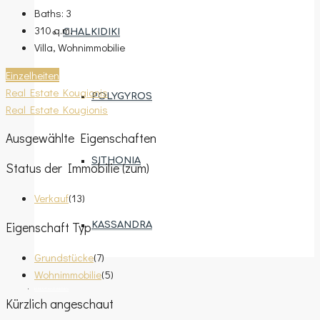
Baths:
3
310
q.m.
CHALKIDIKI
Villa, Wohnimmobilie
Einzelheiten
Real Estate Kougionis
POLYGYROS
Real Estate Kougionis
Ausgewählte Eigenschaften
SITHONIA
Status der Immobilie (zum)
Verkauf
(13)
Eigenschaft Typ
KASSANDRA
Grundstücke
(7)
Wohnimmobilie
(5)
EIGENTUM ZUWEISEN
Kürzlich angeschaut