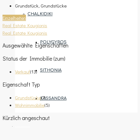
Grundstück, Grundstücke
CHALKIDIKI
Einzelheiten
Real Estate Kougionis
Real Estate Kougionis
POLYGYROS
Ausgewählte Eigenschaften
Status der Immobilie (zum)
SITHONIA
Verkauf
(13)
Eigenschaft Typ
Grundstücke
(7)
KASSANDRA
Wohnimmobilie
(5)
Kürzlich angeschaut
EIGENTUM ZUWEISEN