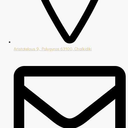
Aristotelous 9, Polygyros 63100, Chalkidiki