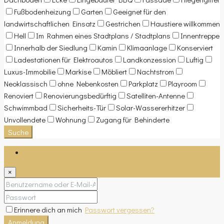
Fußbodenheizung
Garten
Geeignet für den
landwirtschaftlichen Einsatz
Gestrichen
Haustiere willkommen
Hell
Im Rahmen eines Stadtplans / Stadtplans
Innentreppe
Innerhalb der Siedlung
Kamin
Klimaanlage
Konserviert
Ladestationen für Elektroautos
Landkonzession
Luftig
Luxus-Immobilie
Markise
Möbliert
Nachtstrom
Neoklassisch
ohne Nebenkosten
Parkplatz
Playroom
Renoviert
Renovierungsbedürftig
Satelliten-Antenne
Schwimmbad
Sicherheits-Tür
Solar-Wassererhitzer
Unvollendete
Wohnung
Zugang für Behinderte
Suche
Anmeldung
×
Erinnere dich an mich
Passwort vergessen?
Anmeldung