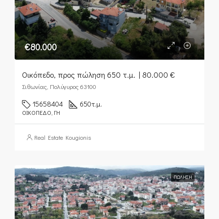
€80.000
Οικόπεδο, προς πώληση 650 τ.μ. | 80.000 €
Σιθωνίας, Πολύγυρος 63100
15658404
650
τ.μ.
ΟΙΚΌΠΕΔΟ, ΓΗ
Real Estate Kougionis
ΠΏΛΗΣΗ