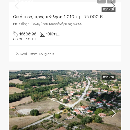
€75.000
ΠΏΛΗΣΗ
Οικόπεδο, προς πώληση 1.010 τ.μ. 75.000 €
Επ. Οδός 1-Πολυγύρου-Κασσάνδρειας 63100
16686196
1010
τ.μ.
ΟΙΚΌΠΕΔΟ, ΓΗ
Real Estate Kougionis
ΠΏΛΗΣΗ