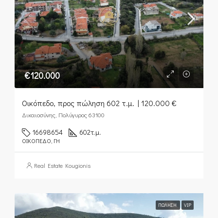
€120.000
Οικόπεδο, προς πώληση 602 τ.μ. | 120.000 €
Δικαιοσύνης, Πολύγυρος 63100
16698654
602
τ.μ.
ΟΙΚΌΠΕΔΟ, ΓΗ
Real Estate Kougionis
ΠΏΛΗΣΗ
VIP