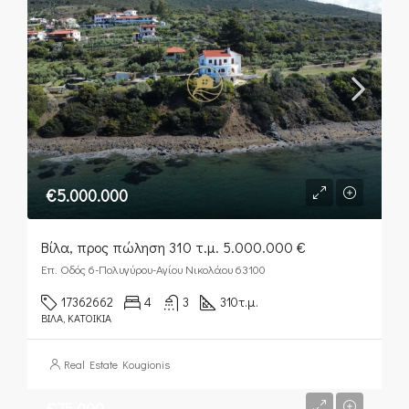
€5.000.000
Βίλα, προς πώληση 310 τ.μ. 5.000.000 €
Επ. Οδός 6-Πολυγύρου-Αγίου Νικολάου 63100
17362662
4
3
310
τ.μ.
ΒΊΛΑ, ΚΑΤΟΙΚΊΑ
Real Estate Kougionis