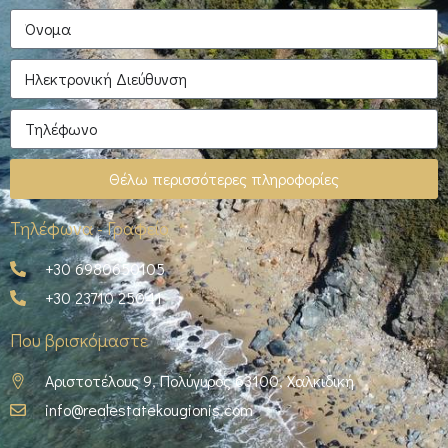
Θέλω περισσότερες πληροφορίες
Τηλέφωνα - Γραφείο
+30 6980650105
+30 23710 25041
Που βρισκόμαστε
Αριστοτέλους 9, Πολύγυρος 63100, Χαλκιδική
info@realestatekougionis.com