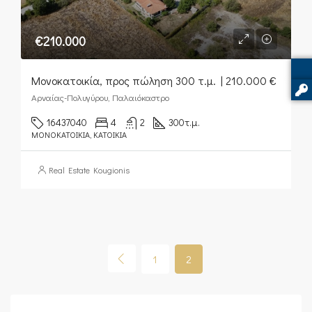
€210.000
Μονοκατοικία, προς πώληση 300 τ.μ. | 210.000 €
Αρναίας-Πολυγύρου, Παλαιόκαστρο
16437040
4
2
300
τ.μ.
ΜΟΝΟΚΑΤΟΙΚΊΑ, ΚΑΤΟΙΚΊΑ
Real Estate Kougionis
1
2