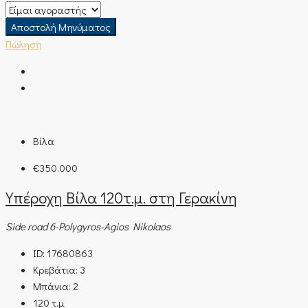
Αποστολή Μηνύματος
Πώληση
Βίλα
€350.000
Υπέροχη Βίλα 120τ.μ. στη Γερακίνη
Side road 6-Polygyros-Agios Nikolaos
ID:
17680863
Κρεβάτια:
3
Μπάνια:
2
120
τ.μ