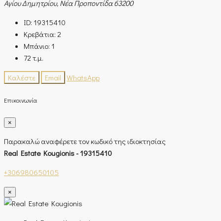
Αγίου Δημητρίου, Νέα Προποντίδα 63200
ID:
19315410
Κρεβάτια:
2
Μπάνιο:
1
72
τ.μ.
Καλέστε
Email
WhatsApp
Επικοινωνία
×
Παρακαλώ αναφέρετε τον κωδικό της ιδιοκτησίας
Real Estate Kougionis - 19315410
+306980650105
×