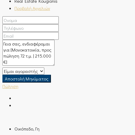
Real Estate Kougionis
Προβολή Αγγελιών
Αποστολή Μηνύματος
Πώληση
Οικόπεδο, Γη