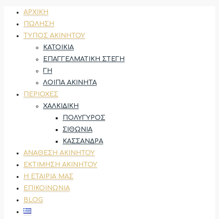
ΑΡΧΙΚΉ
ΠΏΛΗΣΗ
ΤΎΠΟΣ ΑΚΙΝΉΤΟΥ
ΚΑΤΟΙΚΊΑ
ΕΠΑΓΓΕΛΜΑΤΙΚΉ ΣΤΈΓΗ
ΓΗ
ΛΟΙΠΆ ΑΚΊΝΗΤΑ
ΠΕΡΙΟΧΈΣ
ΧΑΛΚΙΔΙΚΉ
ΠΟΛΎΓΥΡΟΣ
ΣΙΘΩΝΊΑ
ΚΑΣΣΆΝΔΡΑ
ΑΝΆΘΕΣΗ ΑΚΙΝΉΤΟΥ
ΕΚΤΊΜΗΣΗ ΑΚΙΝΉΤΟΥ
Η ΕΤΑΙΡΊΑ ΜΑΣ
ΕΠΙΚΟΙΝΩΝΊΑ
BLOG