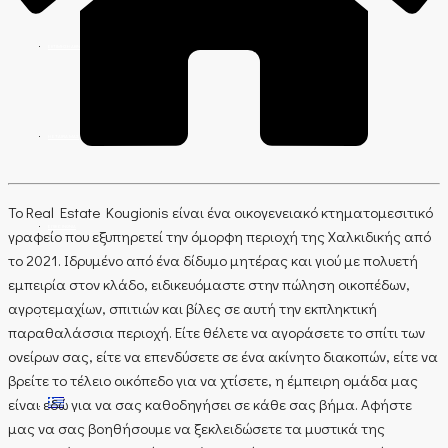
ΕΚΤΊΜΗΣΗ ΑΚΙΝΉΤΟΥ
Η ΕΤΑΙΡΊΑ ΜΑΣ
Το Real Estate Kougionis είναι ένα οικογενειακό κτηματομεσιτικό
ΕΠΙΚΟΙΝΩΝΊΑ
γραφείο που εξυπηρετεί την όμορφη περιοχή της Χαλκιδικής από
το 2021. Ιδρυμένο από ένα δίδυμο μητέρας και γιού με πολυετή
εμπειρία στον κλάδο, ειδικευόμαστε στην πώληση οικοπέδων,
αγροτεμαχίων, σπιτιών και βίλες σε αυτή την εκπληκτική
BLOG
παραθαλάσσια περιοχή. Είτε θέλετε να αγοράσετε το σπίτι των
ονείρων σας, είτε να επενδύσετε σε ένα ακίνητο διακοπών, είτε να
βρείτε το τέλειο οικόπεδο για να χτίσετε, η έμπειρη ομάδα μας
είναι εδώ για να σας καθοδηγήσει σε κάθε σας βήμα. Αφήστε
μας να σας βοηθήσουμε να ξεκλειδώσετε τα μυστικά της