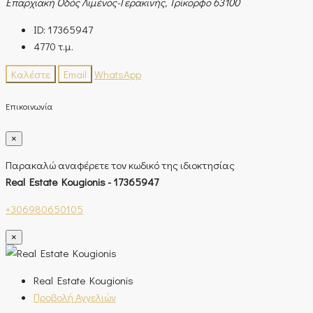
Επαρχιακή Οδός Λιμένος-Γερακινής, Τρίκορφο 63100
ID:
17365947
4770
τ.μ.
Καλέστε
Email
WhatsApp
Επικοινωνία
×
Παρακαλώ αναφέρετε τον κωδικό της ιδιοκτησίας
Real Estate Kougionis - 17365947
+306980650105
×
Real Estate Kougionis
Προβολή Αγγελιών