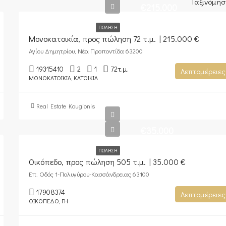
Ταξινόμησ
€215.000
ΠΏΛΗΣΗ
Μονοκατοικία, προς πώληση 72 τ.μ. | 215.000 €
Αγίου Δημητρίου, Νέα Προποντίδα 63200
19315410
2
1
72
τ.μ.
Λεπτομέρειες
ΜΟΝΟΚΑΤΟΙΚΊΑ, ΚΑΤΟΙΚΊΑ
Real Estate Kougionis
€35.000
ΠΏΛΗΣΗ
Οικόπεδο, προς πώληση 505 τ.μ. | 35.000 €
Επ. Οδός 1-Πολυγύρου-Κασσάνδρειας 63100
17908374
Λεπτομέρειες
ΟΙΚΌΠΕΔΟ, ΓΗ