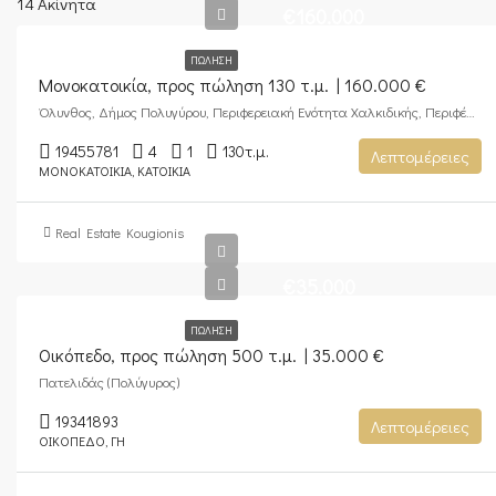
14 Ακίνητα
€160.000
ΠΏΛΗΣΗ
Μονοκατοικία, προς πώληση 130 τ.μ. | 160.000 €
Όλυνθος, Δήμος Πολυγύρου, Περιφερειακή Ενότητα Χαλκιδικής, Περιφέρεια Κεντρικής Μακεδονίας, Αποκεντρωμένη Διοίκηση Μακεδονίας - Θράκης, 632 00, Ελλάδα
19455781
4
1
130
τ.μ.
Λεπτομέρειες
ΜΟΝΟΚΑΤΟΙΚΊΑ, ΚΑΤΟΙΚΊΑ
Real Estate Kougionis
€35.000
ΠΏΛΗΣΗ
Οικόπεδο, προς πώληση 500 τ.μ. | 35.000 €
Πατελιδάς (Πολύγυρος)
19341893
Λεπτομέρειες
ΟΙΚΌΠΕΔΟ, ΓΗ