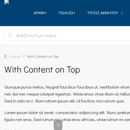
ΑΡΧΙΚΉ
ΠΏΛΗΣΗ
ΤΎΠΟΣ ΑΚΙΝΉΤΟΥ
Αρχική
With Content on Top
With Content on Top
Quisque purus metus, feugiat faucibus faucibus ut, vestibulum vitae mi.
nec dui nec neque volutpat egestas. Maecenas vitae diam ac tellus al
Sed in odio orci. Nam rutrum ipsum elit, id facilisis nisi rutrum quis.
Lorem ipsum dolor sit amet, consectetur adipiscing elit. Nunc pretium
ligula non eros. Sed rutrum nisi vitae eros ultrices, vitae rutrum mi se