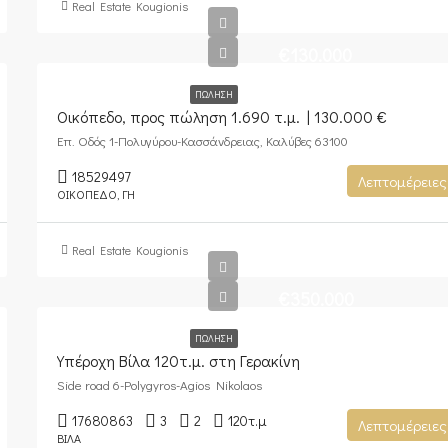
Real Estate Kougionis
€130.000
ΠΏΛΗΣΗ
Οικόπεδο, προς πώληση 1.690 τ.μ. | 130.000 €
Επ. Οδός 1-Πολυγύρου-Κασσάνδρειας, Καλύβες 63100
18529497
Λεπτομέρειες
ΟΙΚΌΠΕΔΟ, ΓΗ
Real Estate Kougionis
€350.000
ΠΏΛΗΣΗ
Υπέροχη Βίλα 120τ.μ. στη Γερακίνη
Side road 6-Polygyros-Agios Nikolaos
17680863
3
2
120
τ.μ
Λεπτομέρειες
ΒΊΛΑ