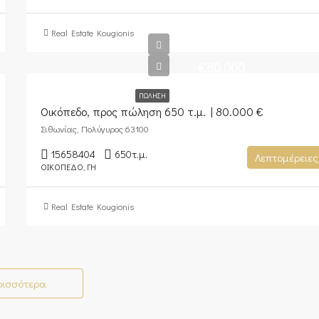
Real Estate Kougionis
€80.000
ΠΏΛΗΣΗ
Οικόπεδο, προς πώληση 650 τ.μ. | 80.000 €
Σιθωνίας, Πολύγυρος 63100
15658404
650
τ.μ.
Λεπτομέρειες
ΟΙΚΌΠΕΔΟ, ΓΗ
Real Estate Kougionis
ρισσότερα