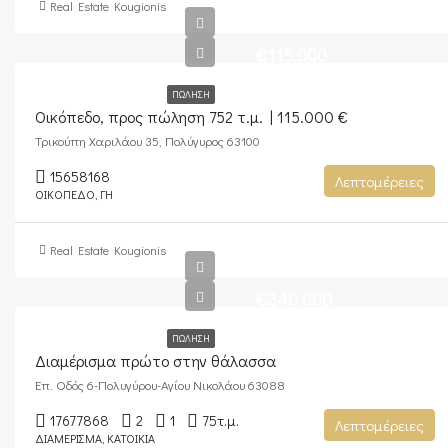
Real Estate Kougionis
€115.000
ΠΏΛΗΣΗ
Οικόπεδο, προς πώληση 752 τ.μ. | 115.000 €
Τρικούπη Χαριλάου 35, Πολύγυρος 63100
15658168
Λεπτομέρειες
ΟΙΚΌΠΕΔΟ, ΓΗ
Real Estate Kougionis
€340.000
ΠΏΛΗΣΗ
Διαμέρισμα πρώτο στην θάλασσα
Επ. Οδός 6-Πολυγύρου-Αγίου Νικολάου 63088
17677868
2
1
75
τ.μ.
Λεπτομέρειες
ΔΙΑΜΈΡΙΣΜΑ, ΚΑΤΟΙΚΊΑ