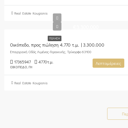
Real Estate Kougionis
€3.300.000
ΠΏΛΗΣΗ
Οικόπεδο, προς πώληση 4.770 τ.μ. | 3.300.000
Επαρχιακή Οδός Λιμένος-Γερακινής, Τρίκορφο 63100
17365947
4770
τ.μ.
Λεπτομέρειες
ΟΙΚΌΠΕΔΟ, ΓΗ
Real Estate Kougionis
Πε