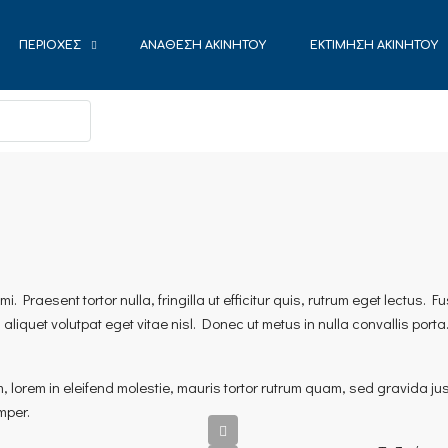
ΠΕΡΙΟΧΈΣ
ΑΝΆΘΕΣΗ ΑΚΙΝΉΤΟΥ
ΕΚΤΊΜΗΣΗ ΑΚΙΝΉΤΟΥ
 Praesent tortor nulla, fringilla ut efficitur quis, rutrum eget lectus. F
iquet volutpat eget vitae nisl. Donec ut metus in nulla convallis porta
, lorem in eleifend molestie, mauris tortor rutrum quam, sed gravida ju
mper.