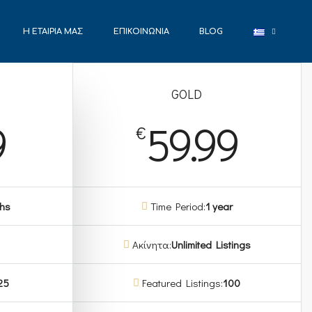
Η ΕΤΑΙΡΊΑ ΜΑΣ
ΕΠΙΚΟΙΝΩΝΊΑ
BLOG
GOLD
9
59.99
€
ths
Time Period:
1 year
Ακίνητα:
Unlimited Listings
25
Featured Listings:
100