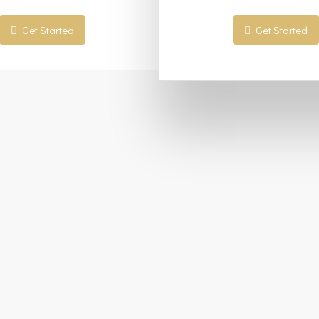
Get Started
Get Started