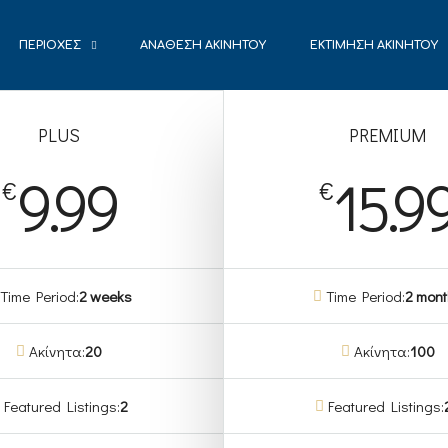
ΠΕΡΙΟΧΈΣ
ΑΝΆΘΕΣΗ ΑΚΙΝΉΤΟΥ
ΕΚΤΊΜΗΣΗ ΑΚΙΝΉΤΟΥ
PLUS
PREMIUM
9.99
15.9
€
€
Time Period:
2 weeks
Time Period:
2 mon
Ακίνητα:
20
Ακίνητα:
100
Featured Listings:
2
Featured Listings: