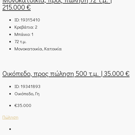
215.000 €
ID:
19315410
Κρεβάτια:
2
Μπάνιο:
1
72
τ.μ.
Μονοκατοικία, Κατοικία
Οικόπεδο, προς πώληση 500 τ.μ. | 35.000 €
ID:
19341893
Οικόπεδο, Γη
€35.000
Πώληση