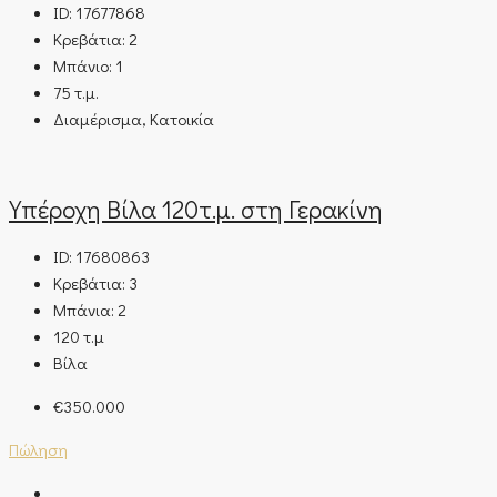
ID:
17677868
Κρεβάτια:
2
Μπάνιο:
1
75
τ.μ.
Διαμέρισμα, Κατοικία
Υπέροχη Βίλα 120τ.μ. στη Γερακίνη
ID:
17680863
Κρεβάτια:
3
Μπάνια:
2
120
τ.μ
Βίλα
€350.000
Πώληση