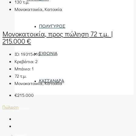
130
τ.μ.
Μονοκατοικία, Κατοικία
ΠΟΛΎΓΥΡΟΣ
Μονοκατοικία, προς πώληση 72 τ.μ. |
215.000 €
ID:
19315410
ΣΙΘΩΝΊΑ
Κρεβάτια:
2
Μπάνιο:
1
72
τ.μ.
ΚΑΣΣΆΝΔΡΑ
Μονοκατοικία, Κατοικία
€215.000
Πώληση
ΑΝΆΘΕΣΗ ΑΚΙΝΉΤΟΥ
ΕΚΤΊΜΗΣΗ ΑΚΙΝΉΤΟΥ