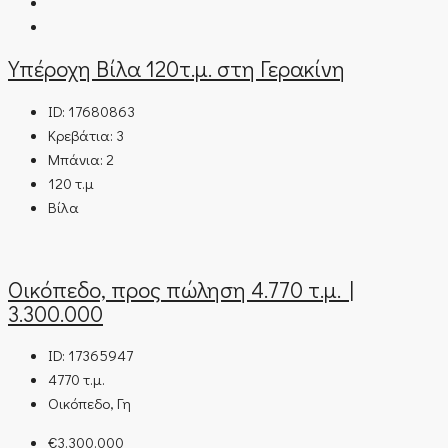
Υπέροχη Βίλα 120τ.μ. στη Γερακίνη
ID:
17680863
Κρεβάτια:
3
Μπάνια:
2
120
τ.μ
Βίλα
Οικόπεδο, προς πώληση 4.770 τ.μ. |
3.300.000
ID:
17365947
4770
τ.μ.
Οικόπεδο, Γη
€3.300.000