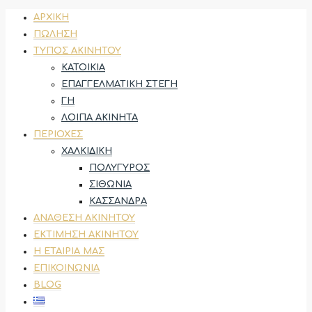
ΑΡΧΙΚΉ
ΠΏΛΗΣΗ
ΤΎΠΟΣ ΑΚΙΝΉΤΟΥ
ΚΑΤΟΙΚΊΑ
ΕΠΑΓΓΕΛΜΑΤΙΚΉ ΣΤΈΓΗ
ΓΗ
ΛΟΙΠΆ ΑΚΊΝΗΤΑ
ΠΕΡΙΟΧΈΣ
ΧΑΛΚΙΔΙΚΉ
ΠΟΛΎΓΥΡΟΣ
ΣΙΘΩΝΊΑ
ΚΑΣΣΆΝΔΡΑ
ΑΝΆΘΕΣΗ ΑΚΙΝΉΤΟΥ
ΕΚΤΊΜΗΣΗ ΑΚΙΝΉΤΟΥ
Η ΕΤΑΙΡΊΑ ΜΑΣ
ΕΠΙΚΟΙΝΩΝΊΑ
BLOG