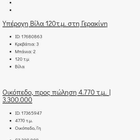
Υπέροχη Βίλα 120τ.μ. στη Γερακίνη
ID:
17680863
Κρεβάτια:
3
Μπάνια:
2
120
τ.μ
Βίλα
Οικόπεδο, προς πώληση 4.770 τ.μ. |
3.300.000
ID:
17365947
4770
τ.μ.
Οικόπεδο, Γη
€3.300.000