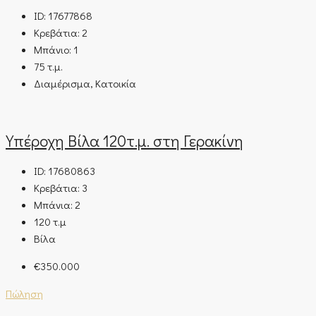
ID:
17677868
Κρεβάτια:
2
Μπάνιο:
1
75
τ.μ.
Διαμέρισμα, Κατοικία
Υπέροχη Βίλα 120τ.μ. στη Γερακίνη
ID:
17680863
Κρεβάτια:
3
Μπάνια:
2
120
τ.μ
Βίλα
€350.000
Πώληση