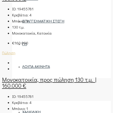
ID:
19455781
Κρεβάτια:
4
Μπάνιο:
1
ΕΠΑΓΓΕΛΜΑΤΙΚΉ ΣΤΈΓΗ
130
τ.μ.
Μονοκατοικία, Κατοικία
€160.000
ΓΗ
Πώληση
ΛΟΙΠΆ ΑΚΊΝΗΤΑ
Μονοκατοικία, προς πώληση 130 τ.μ. |
160.000 €
ΠΕΡΙΟΧΈΣ
ID:
19455781
Κρεβάτια:
4
Μπάνιο:
1
ΧΑΛΚΙΔΙΚΉ