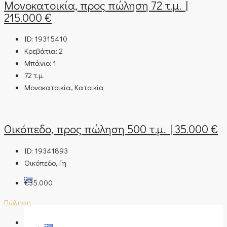
Μονοκατοικία, προς πώληση 72 τ.μ. |
215.000 €
ID:
19315410
Η ΕΤΑΙΡΊΑ ΜΑΣ
Κρεβάτια:
2
Μπάνιο:
1
72
τ.μ.
Μονοκατοικία, Κατοικία
ΕΠΙΚΟΙΝΩΝΊΑ
Οικόπεδο, προς πώληση 500 τ.μ. | 35.000 €
BLOG
ID:
19341893
Οικόπεδο, Γη
€35.000
Πώληση