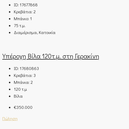
ID:
17677868
Κρεβάτια:
2
Μπάνιο:
1
75
τ.μ.
Διαμέρισμα, Κατοικία
Υπέροχη Βίλα 120τ.μ. στη Γερακίνη
ID:
17680863
Κρεβάτια:
3
Μπάνια:
2
120
τ.μ
Βίλα
€350.000
Πώληση