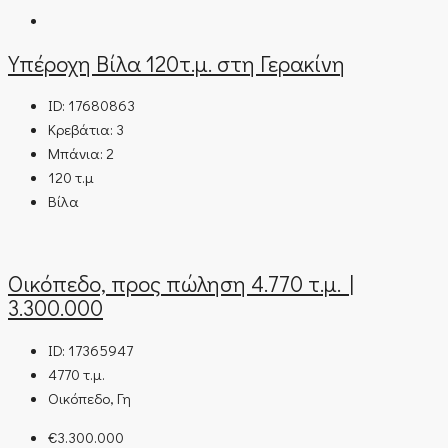
Υπέροχη Βίλα 120τ.μ. στη Γερακίνη
ID:
17680863
Κρεβάτια:
3
Μπάνια:
2
120
τ.μ
Βίλα
Οικόπεδο, προς πώληση 4.770 τ.μ. |
3.300.000
ID:
17365947
4770
τ.μ.
Οικόπεδο, Γη
€3.300.000