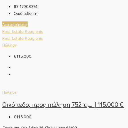
ID:
17908374
Οικόπεδο, Γη
Λεπτομέρειες
Real Estate Kougionis
Real Estate Kougionis
Πώληση
€115.000
Πώληση
Οικόπεδο, προς πώληση 752 τ.μ. | 115.000 €
€115.000
Τρικούπη Χαριλάου 35, Πολύγυρος 63100