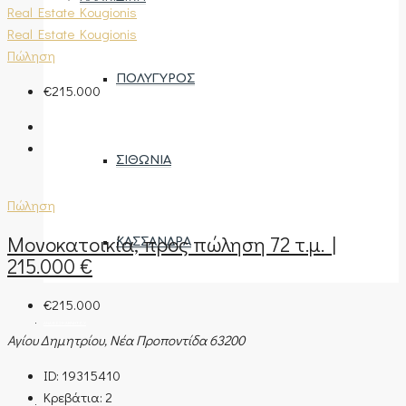
Real Estate Kougionis
Real Estate Kougionis
Πώληση
ΠΟΛΎΓΥΡΟΣ
€215.000
ΣΙΘΩΝΊΑ
Πώληση
Μονοκατοικία, προς πώληση 72 τ.μ. |
ΚΑΣΣΆΝΔΡΑ
215.000 €
€215.000
ΑΝΆΘΕΣΗ ΑΚΙΝΉΤΟΥ
Αγίου Δημητρίου, Νέα Προποντίδα 63200
ID:
19315410
Κρεβάτια:
2
ΕΚΤΊΜΗΣΗ ΑΚΙΝΉΤΟΥ