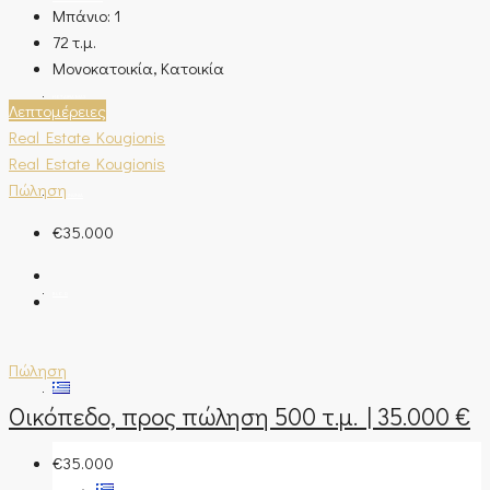
Μπάνιο:
1
72
τ.μ.
Μονοκατοικία, Κατοικία
Η ΕΤΑΙΡΊΑ ΜΑΣ
Λεπτομέρειες
Real Estate Kougionis
Real Estate Kougionis
Πώληση
ΕΠΙΚΟΙΝΩΝΊΑ
€35.000
BLOG
Πώληση
Οικόπεδο, προς πώληση 500 τ.μ. | 35.000 €
€35.000