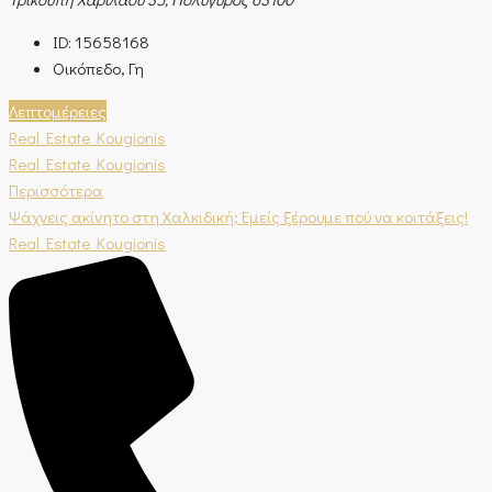
ID:
15658168
Οικόπεδο, Γη
Λεπτομέρειες
Real Estate Kougionis
Real Estate Kougionis
Περισσότερα
Ψάχνεις ακίνητο στη Χαλκιδική; Εμείς ξέρουμε πού να κοιτάξεις!
Real Estate Kougionis