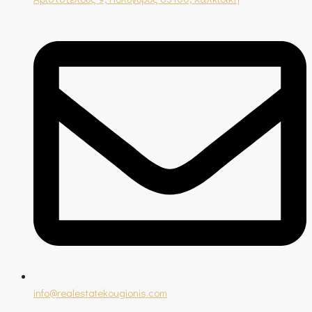
info@realestatekougionis.com