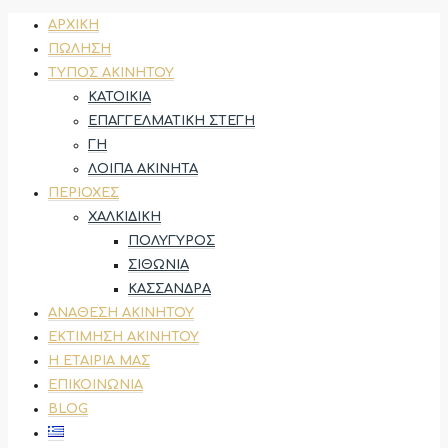
ΑΡΧΙΚΉ
ΠΏΛΗΣΗ
ΤΎΠΟΣ ΑΚΙΝΉΤΟΥ
ΚΑΤΟΙΚΊΑ
ΕΠΑΓΓΕΛΜΑΤΙΚΉ ΣΤΈΓΗ
ΓΗ
ΛΟΙΠΆ ΑΚΊΝΗΤΑ
ΠΕΡΙΟΧΈΣ
ΧΑΛΚΙΔΙΚΉ
ΠΟΛΎΓΥΡΟΣ
ΣΙΘΩΝΊΑ
ΚΑΣΣΆΝΔΡΑ
ΑΝΆΘΕΣΗ ΑΚΙΝΉΤΟΥ
ΕΚΤΊΜΗΣΗ ΑΚΙΝΉΤΟΥ
Η ΕΤΑΙΡΊΑ ΜΑΣ
ΕΠΙΚΟΙΝΩΝΊΑ
BLOG