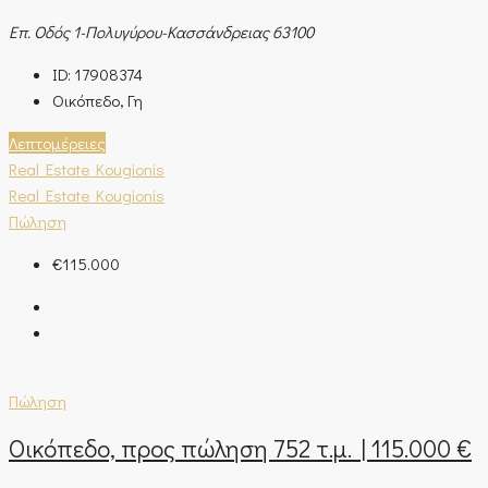
Επ. Οδός 1-Πολυγύρου-Κασσάνδρειας 63100
ID:
17908374
Οικόπεδο, Γη
Λεπτομέρειες
Real Estate Kougionis
Real Estate Kougionis
Πώληση
€115.000
Πώληση
Οικόπεδο, προς πώληση 752 τ.μ. | 115.000 €