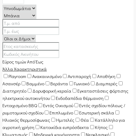
Εύρος τιμών
Από
Έως
Άλλα Χαρακτηριστικά
Playroom
Ανακαινισμένο
Αντιπαροχή
Αποθήκη
Ασανσέρ
Βαμμένο
Βεράντα
Γωνιακό
Διαμπερές
Διατηρητέο
Δορυφορική κεραία
Εγκαταστάσεις φόρτισης
ηλεκτρικού αυτοκινήτου
Ενδοδαπέδια θέρμανση
Εντοιχισμένο BBQ
Εντός Οικισμού
Εντός σχεδίου πόλεως /
ρυμοτομικού σχεδίου
Επιπλωμένο
Εσωτερική σκάλα
Ηλιακός θερμοσίφωνας
Ημιτελές
Θέα
Κατάλληλο για
αγροτική χρήση
Κατοικίδια ευπρόσδεκτα
Κήπος
Κλιματισμός
Μηδενικά κοινόχρηστα
Νεοκλασικό