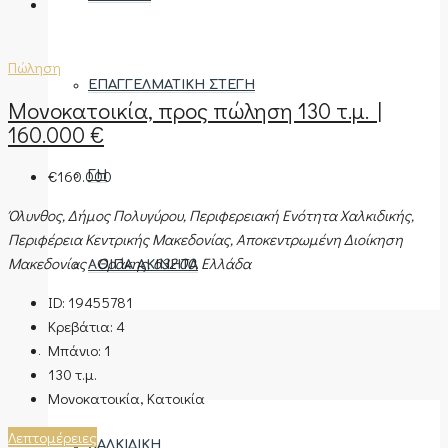
Πώληση
ΕΠΑΓΓΕΛΜΑΤΙΚΉ ΣΤΈΓΗ
Μονοκατοικία, προς πώληση 130 τ.μ. |
160.000 €
€160.000
ΓΗ
Όλυνθος, Δήμος Πολυγύρου, Περιφερειακή Ενότητα Χαλκιδικής,
Περιφέρεια Κεντρικής Μακεδονίας, Αποκεντρωμένη Διοίκηση
Μακεδονίας - Θράκης, 632 00, Ελλάδα
ΛΟΙΠΆ ΑΚΊΝΗΤΑ
ID:
19455781
Κρεβάτια:
4
Μπάνιο:
1
ΠΕΡΙΟΧΈΣ
130
τ.μ.
Μονοκατοικία, Κατοικία
Λεπτομέρειες
ΧΑΛΚΙΔΙΚΉ