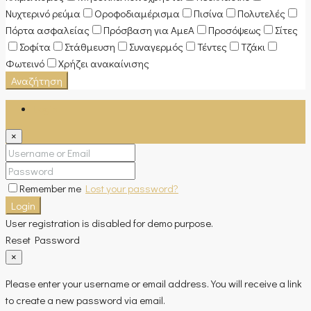
Νυχτερινό ρεύμα
Οροφοδιαμέρισμα
Πισίνα
Πολυτελές
Πόρτα ασφαλείας
Πρόσβαση για ΑμεΑ
Προσόψεως
Σίτες
Σοφίτα
Στάθμευση
Συναγερμός
Τέντες
Τζάκι
Φωτεινό
Χρήζει ανακαίνισης
Αναζήτηση
Login
×
Remember me
Lost your password?
Login
User registration is disabled for demo purpose.
Reset Password
×
Please enter your username or email address. You will receive a link
to create a new password via email.