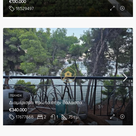
€130.000
18529497
ΠΏΛΗΣΗ
Διαμέρισμα πρώτο στην θάλασσα
€340.000
17677868
2
1
75
τ.μ.