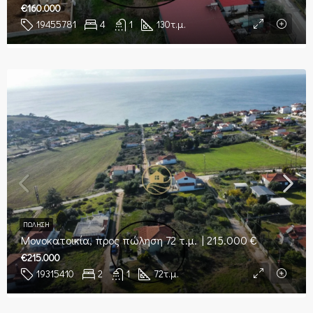
€160.000
19455781
4
1
130
τ.μ.
ΠΏΛΗΣΗ
Μονοκατοικία, προς πώληση 72 τ.μ. | 215.000 €
€215.000
19315410
2
1
72
τ.μ.