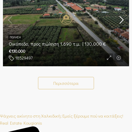
ΠΏΛΗΣΗ
Οικόπεδο, προς πώληση 1.690 τ.μ. | 130.000 €
€130.000
18529497
Περισσότερα
Ψάχνεις ακίνητο στη Χαλκιδική; Εμείς ξέρουμε πού να κοιτάξεις!
Real Estate Kougionis