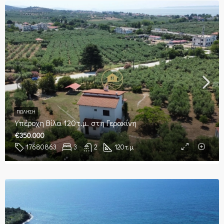
ΠΏΛΗΣΗ
Υπέροχη Βίλα 120τ.μ. στη Γερακίνη
€350.000
17680863
3
2
120
τ.μ