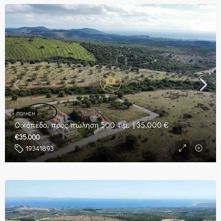
ΠΏΛΗΣΗ
Οικόπεδο, προς πώληση 500 τ.μ. | 35.000 €
€35.000
19341893