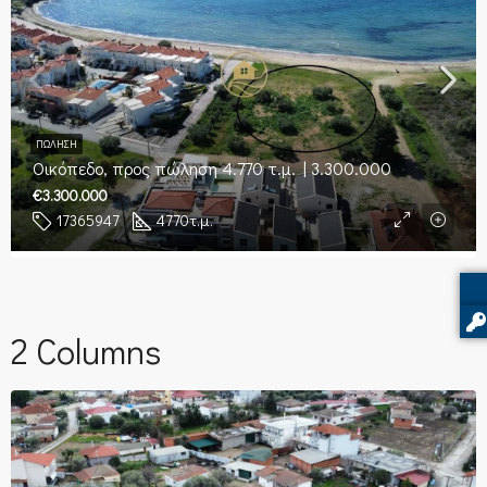
ΠΏΛΗΣΗ
Οικόπεδο, προς πώληση 4.770 τ.μ. | 3.300.000
€3.300.000
17365947
4770
τ.μ.
2 Columns