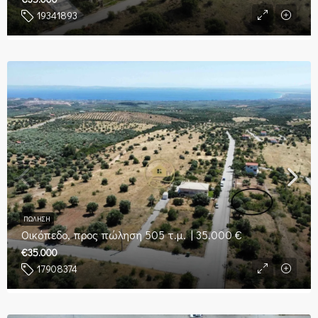
19341893
ΠΏΛΗΣΗ
Οικόπεδο, προς πώληση 505 τ.μ. | 35.000 €
€35.000
17908374