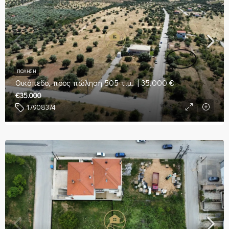
ΠΏΛΗΣΗ
Οικόπεδο, προς πώληση 505 τ.μ. | 35.000 €
€35.000
17908374