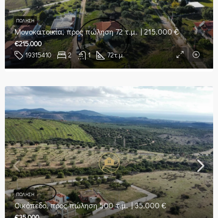
ΠΏΛΗΣΗ
Μονοκατοικία, προς πώληση 72 τ.μ. | 215.000 €
€215.000
19315410
2
1
72
τ.μ.
ΠΏΛΗΣΗ
Οικόπεδο, προς πώληση 500 τ.μ. | 35.000 €
€35.000