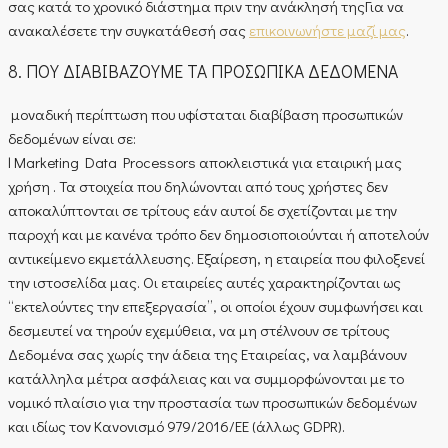
σας κατά το χρονικό διάστημα πριν την ανάκλησή τηςΓια να
ανακαλέσετε την συγκατάθεσή σας
επικοινωνήστε μαζί μας
.
8. ΠΟΥ ΔΙΑΒΙΒΑΖΟΥΜΕ ΤΑ ΠΡΟΣΩΠΙΚΑ ΔΕΔΟΜΕΝΑ
μοναδική περίπτωση που υφίσταται διαβίβαση προσωπικών
δεδομένων είναι σε:
l Μarketing Data Processors αποκλειστικά για εταιρική μας
χρήση . Τα στοιχεία που δηλώνονται από τους χρήστες δεν
αποκαλύπτονται σε τρίτους εάν αυτοί δε σχετίζονται με την
παροχή και με κανένα τρόπο δεν δημοσιοποιούνται ή αποτελούν
αντικείμενο εκμετάλλευσης. Εξαίρεση, η εταιρεία που φιλοξενεί
την ιστοσελίδα μας. Οι εταιρείες αυτές χαρακτηρίζονται ως
“εκτελούντες την επεξεργασία”, οι οποίοι έχουν συμφωνήσει και
δεσμευτεί να τηρούν εχεμύθεια, να μη στέλνουν σε τρίτους
Δεδομένα σας χωρίς την άδεια της Εταιρείας, να λαμβάνουν
κατάλληλα μέτρα ασφάλειας και να συμμορφώνονται με το
νομικό πλαίσιο για την προστασία των προσωπικών δεδομένων
και ιδίως τον Κανονισμό 979/2016/ΕΕ (άλλως GDPR).