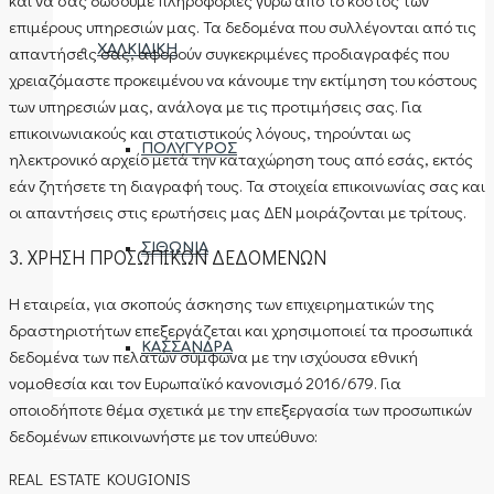
επιμέρους υπηρεσιών μας. Τα δεδομένα που συλλέγονται από τις
ΧΑΛΚΙΔΙΚΉ
απαντήσεις σας, αφορούν συγκεκριμένες προδιαγραφές που
χρειαζόμαστε προκειμένου να κάνουμε την εκτίμηση του κόστους
των υπηρεσιών μας, ανάλογα με τις προτιμήσεις σας. Για
επικοινωνιακούς και στατιστικούς λόγους, τηρούνται ως
ΠΟΛΎΓΥΡΟΣ
ηλεκτρονικό αρχείο μετά την καταχώρηση τους από εσάς, εκτός
εάν ζητήσετε τη διαγραφή τους. Τα στοιχεία επικοινωνίας σας και
οι απαντήσεις στις ερωτήσεις μας ΔΕΝ μοιράζονται με τρίτους.
ΣΙΘΩΝΊΑ
3. ΧΡΗΣΗ ΠΡΟΣΩΠΙΚΩΝ ΔΕΔΟΜΕΝΩΝ
Η εταιρεία, για σκοπούς άσκησης των επιχειρηματικών της
δραστηριοτήτων επεξεργάζεται και χρησιμοποιεί τα προσωπικά
ΚΑΣΣΆΝΔΡΑ
δεδομένα των πελατών σύμφωνα με την ισχύουσα εθνική
νομοθεσία και τον Ευρωπαϊκό κανονισμό 2016/679. Για
οποιοδήποτε θέμα σχετικά με την επεξεργασία των προσωπικών
δεδομένων επικοινωνήστε με τον υπεύθυνο:
ΑΝΆΘΕΣΗ ΑΚΙΝΉΤΟΥ
REAL ESTATE KOUGIONIS