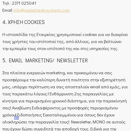
Τηλ : 2371 025041
Email:
info@realestatekougionis.com
ΕΚΤΊΜΗΣΗ ΑΚΙΝΉΤΟΥ
4. ΧΡΗΣΗ COOKIES
Η ιστοσελίδα της Εταιρείας χρησιμοποιεί cookies για να διακρίνει
τους χρήστες του ιστότοπού της, από άλλους, για να βελτιώνει
Η ΕΤΑΙΡΊΑ ΜΑΣ
την εμπειρία τους στον ιστότοπό της και στις υπηρεσίες της.
5. EMAIL MARKETING/ NEWSLETTER
ΕΠΙΚΟΙΝΩΝΊΑ
Στα πλαίσια ενεργειών marketing, και προκειμένου να σας
προσφέρουμε την καλύτερη δυνατή ποιότητα στην εξυπηρέτησή
μας, υπάρχει περίπτωση να σας αποσταλούν email από εμάς, για
τους παρακάτω λόγους:l Ενθάρρυνση 2ης παραγγελίας με
BLOG
κίνητρα για περιορισμένο χρονικό διάστημα, για την παρακίνησή
σαςl Αναβίωση Ενδιαφέροντος με προσφορές περιορισμένου
χρόνουl Ειδοποιήσεις Εγκαταλειμμένου για όσους δεν έχουν
ολοκληρώσει την παραγγελία τουςl Newsletter, ΜΟΝΟ σε αυτούς
που έχουν δώσει συνειδητά την αποδοχή τους. Ειδικά για την