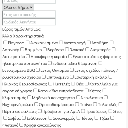
Εύρος τιμών
Από
Έως
Άλλα Χαρακτηριστικά
Playroom
Ανακαινισμένο
Αντιπαροχή
Αποθήκη
Ασανσέρ
Βαμμένο
Βεράντα
Γωνιακό
Διαμπερές
Διατηρητέο
Δορυφορική κεραία
Εγκαταστάσεις φόρτισης
ηλεκτρικού αυτοκινήτου
Ενδοδαπέδια θέρμανση
Εντοιχισμένο BBQ
Εντός Οικισμού
Εντός σχεδίου πόλεως /
ρυμοτομικού σχεδίου
Επιπλωμένο
Εσωτερική σκάλα
Ηλιακός θερμοσίφωνας
Ημιτελές
Θέα
Κατάλληλο για
αγροτική χρήση
Κατοικίδια ευπρόσδεκτα
Κήπος
Κλιματισμός
Μηδενικά κοινόχρηστα
Νεοκλασικό
Νυχτερινό ρεύμα
Οροφοδιαμέρισμα
Πισίνα
Πολυτελές
Πόρτα ασφαλείας
Πρόσβαση για ΑμεΑ
Προσόψεως
Σίτες
Σοφίτα
Στάθμευση
Συναγερμός
Τέντες
Τζάκι
Φωτεινό
Χρήζει ανακαίνισης