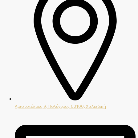
Αριστοτέλους 9, Πολύγυρος 63100, Χαλκιδική