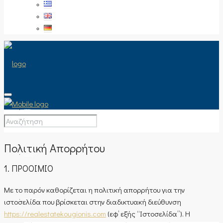
ΑΡΧΙΚΉ
Πολιτική Απορρήτου
ΠΏΛΗΣΗ
1. ΠΡΟΟΙΜΙΟ
Με το παρόν καθορίζεται η πολιτική απορρήτου για την
ιστοσελίδα που βρίσκεται στην διαδικτυακή διεύθυνση
ΤΎΠΟΣ ΑΚΙΝΉΤΟΥ
https://realestatekougionis.com
(εφ’ εξής “Ιστοσελίδα”). Η