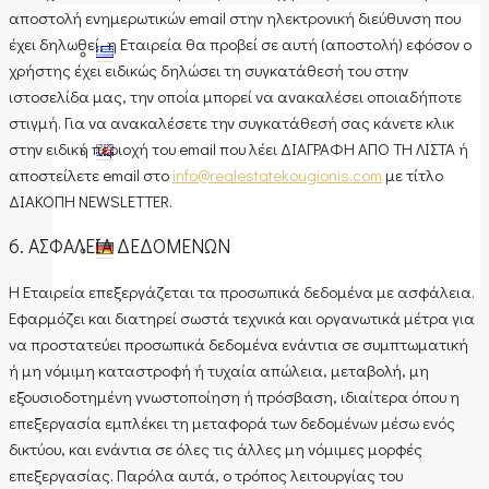
αποστολή ενημερωτικών email στην ηλεκτρονική διεύθυνση που
έχει δηλωθεί, η Εταιρεία θα προβεί σε αυτή (αποστολή) εφόσον ο
χρήστης έχει ειδικώς δηλώσει τη συγκατάθεσή του στην
ιστοσελίδα μας, την οποία μπορεί να ανακαλέσει οποιαδήποτε
στιγμή. Για να ανακαλέσετε την συγκατάθεσή σας κάνετε κλικ
στην ειδική περιοχή του email που λέει ΔΙΑΓΡΑΦΗ ΑΠΟ ΤΗ ΛΙΣΤΑ ή
αποστείλετε email στο
info@realestatekougionis.com
με τίτλο
ΔΙΑΚΟΠΗ NEWSLETTER.
6. ΑΣΦΑΛΕΙΑ ΔΕΔΟΜΕΝΩΝ
Η Εταιρεία επεξεργάζεται τα προσωπικά δεδομένα με ασφάλεια.
Εφαρμόζει και διατηρεί σωστά τεχνικά και οργανωτικά μέτρα για
να προστατεύει προσωπικά δεδομένα ενάντια σε συμπτωματική
ή μη νόμιμη καταστροφή ή τυχαία απώλεια, μεταβολή, μη
εξουσιοδοτημένη γνωστοποίηση ή πρόσβαση, ιδιαίτερα όπου η
επεξεργασία εμπλέκει τη μεταφορά των δεδομένων μέσω ενός
δικτύου, και ενάντια σε όλες τις άλλες μη νόμιμες μορφές
επεξεργασίας. Παρόλα αυτά, ο τρόπος λειτουργίας του