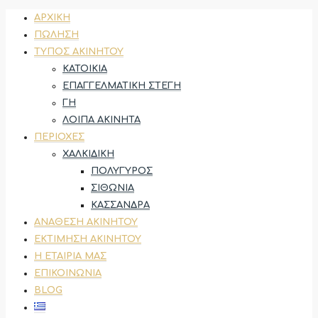
ΑΡΧΙΚΉ
ΠΏΛΗΣΗ
ΤΎΠΟΣ ΑΚΙΝΉΤΟΥ
ΚΑΤΟΙΚΊΑ
ΕΠΑΓΓΕΛΜΑΤΙΚΉ ΣΤΈΓΗ
ΓΗ
ΛΟΙΠΆ ΑΚΊΝΗΤΑ
ΠΕΡΙΟΧΈΣ
ΧΑΛΚΙΔΙΚΉ
ΠΟΛΎΓΥΡΟΣ
ΣΙΘΩΝΊΑ
ΚΑΣΣΆΝΔΡΑ
ΑΝΆΘΕΣΗ ΑΚΙΝΉΤΟΥ
ΕΚΤΊΜΗΣΗ ΑΚΙΝΉΤΟΥ
Η ΕΤΑΙΡΊΑ ΜΑΣ
ΕΠΙΚΟΙΝΩΝΊΑ
BLOG