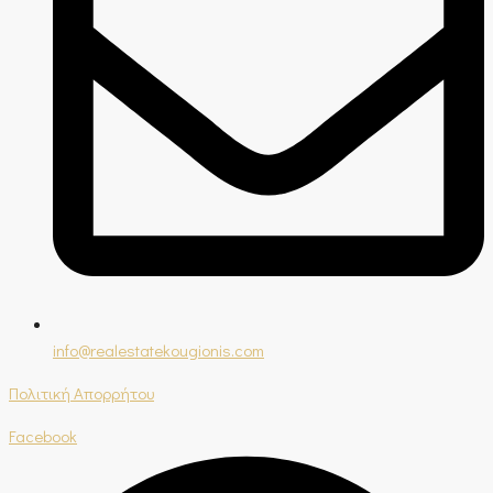
info@realestatekougionis.com
Πολιτική Απορρήτου
Facebook