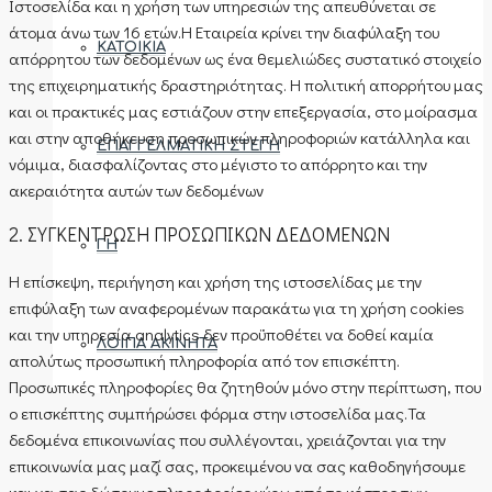
Ιστοσελίδα και η χρήση των υπηρεσιών της απευθύνεται σε
άτομα άνω των 16 ετών.Η Εταιρεία κρίνει την διαφύλαξη του
ΚΑΤΟΙΚΊΑ
απόρρητου των δεδομένων ως ένα θεμελιώδες συστατικό στοιχείο
της επιχειρηματικής δραστηριότητας. Η πολιτική απορρήτου μας
και οι πρακτικές μας εστιάζουν στην επεξεργασία, στο μοίρασμα
και στην αποθήκευση προσωπικών πληροφοριών κατάλληλα και
ΕΠΑΓΓΕΛΜΑΤΙΚΉ ΣΤΈΓΗ
νόμιμα, διασφαλίζοντας στο μέγιστο το απόρρητο και την
ακεραιότητα αυτών των δεδομένων
2. ΣΥΓΚΕΝΤΡΩΣΗ ΠΡΟΣΩΠΙΚΩΝ ΔΕΔΟΜΕΝΩΝ
ΓΗ
Η επίσκεψη, περιήγηση και χρήση της ιστοσελίδας με την
επιφύλαξη των αναφερομένων παρακάτω για τη χρήση cookies
και την υπηρεσία analytics δεν προϋποθέτει να δοθεί καμία
ΛΟΙΠΆ ΑΚΊΝΗΤΑ
απολύτως προσωπική πληροφορία από τον επισκέπτη.
Προσωπικές πληροφορίες θα ζητηθούν μόνο στην περίπτωση, που
ο επισκέπτης συμπήρώσει φόρμα στην ιστοσελίδα μας.Τα
δεδομένα επικοινωνίας που συλλέγονται, χρειάζονται για την
ΠΕΡΙΟΧΈΣ
επικοινωνία μας μαζί σας, προκειμένου να σας καθοδηγήσουμε
και να σας δώσουμε πληροφορίες γύρω από το κόστος των