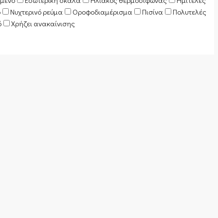
μένο
Εσωτερική σκάλα
Ηλιακός θερμοσίφωνας
Ημιτελές
ό
Νυχτερινό ρεύμα
Οροφοδιαμέρισμα
Πισίνα
Πολυτελές
ό
Χρήζει ανακαίνισης