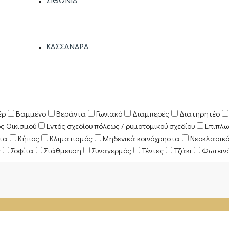
ΣΙΘΩΝΊΑ
ΚΑΣΣΆΝΔΡΑ
έρ
Βαμμένο
Βεράντα
Γωνιακό
Διαμπερές
Διατηρητέο
ός Οικισμού
Εντός σχεδίου πόλεως / ρυμοτομικού σχεδίου
Επιπλω
κτα
Κήπος
Κλιματισμός
Μηδενικά κοινόχρηστα
Νεοκλασικ
ς
Σοφίτα
Στάθμευση
Συναγερμός
Τέντες
Τζάκι
Φωτειν