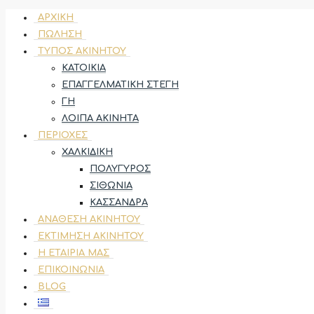
ΑΡΧΙΚΉ
ΠΏΛΗΣΗ
ΤΎΠΟΣ ΑΚΙΝΉΤΟΥ
ΚΑΤΟΙΚΊΑ
ΕΠΑΓΓΕΛΜΑΤΙΚΉ ΣΤΈΓΗ
ΓΗ
ΛΟΙΠΆ ΑΚΊΝΗΤΑ
ΠΕΡΙΟΧΈΣ
ΧΑΛΚΙΔΙΚΉ
ΠΟΛΎΓΥΡΟΣ
ΣΙΘΩΝΊΑ
ΚΑΣΣΆΝΔΡΑ
ΑΝΆΘΕΣΗ ΑΚΙΝΉΤΟΥ
ΕΚΤΊΜΗΣΗ ΑΚΙΝΉΤΟΥ
Η ΕΤΑΙΡΊΑ ΜΑΣ
ΕΠΙΚΟΙΝΩΝΊΑ
BLOG