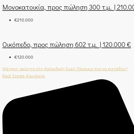
Μονοκατοικία, προς πώληση 300 τ.μ. | 210.0
€210.000
Οικόπεδο, προς πώληση 602 τ.μ. | 120.000 €
€120.000
Ψάχνεις ακίνητο στη Χαλκιδική; Εμείς ξέρουμε πού να κοιτάξεις!
Real Estate Kougionis