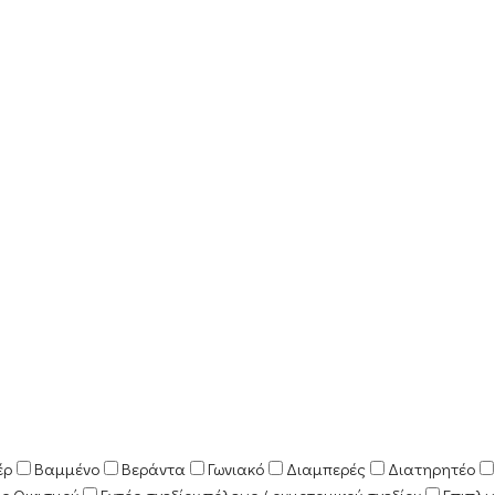
έρ
Βαμμένο
Βεράντα
Γωνιακό
Διαμπερές
Διατηρητέο