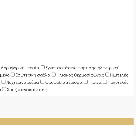
Δορυφορική κεραία
Εγκαταστάσεις φόρτισης ηλεκτρικού
μένο
Εσωτερική σκάλα
Ηλιακός θερμοσίφωνας
Ημιτελές
ό
Νυχτερινό ρεύμα
Οροφοδιαμέρισμα
Πισίνα
Πολυτελές
ό
Χρήζει ανακαίνισης