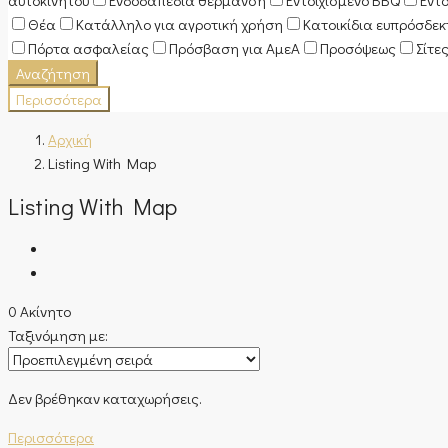
αυτοκινήτου
Ενδοδαπέδια θέρμανση
Εντοιχισμένο BBQ
Εντ
Θέα
Κατάλληλο για αγροτική χρήση
Κατοικίδια ευπρόσδε
Πόρτα ασφαλείας
Πρόσβαση για ΑμεΑ
Προσόψεως
Σίτε
Αναζήτηση
Περισσότερα
Αρχική
Listing With Map
Listing With Map
0 Ακίνητο
Ταξινόμηση με:
Δεν βρέθηκαν καταχωρήσεις.
Περισσότερα