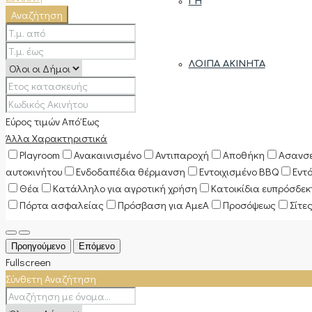
ΓΗ
Αναζήτηση
ΛΟΙΠΆ ΑΚΊΝΗΤΑ
Εύρος τιμών
Από
Έως
Άλλα Χαρακτηριστικά
Playroom
Ανακαινισμένο
Αντιπαροχή
Αποθήκη
Ασανσ
αυτοκινήτου
Ενδοδαπέδια θέρμανση
Εντοιχισμένο BBQ
Εντ
Θέα
Κατάλληλο για αγροτική χρήση
Κατοικίδια ευπρόσδε
Πόρτα ασφαλείας
Πρόσβαση για ΑμεΑ
Προσόψεως
Σίτε
Προηγούμενο
Επόμενο
Fullscreen
Σύνθετη Αναζήτηση