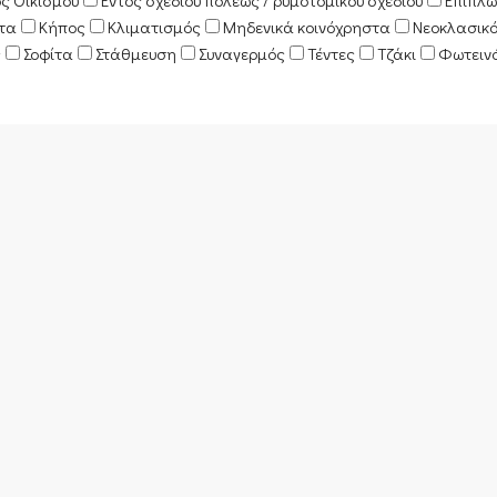
ός Οικισμού
Εντός σχεδίου πόλεως / ρυμοτομικού σχεδίου
Επιπλω
κτα
Κήπος
Κλιματισμός
Μηδενικά κοινόχρηστα
Νεοκλασικ
ς
Σοφίτα
Στάθμευση
Συναγερμός
Τέντες
Τζάκι
Φωτειν