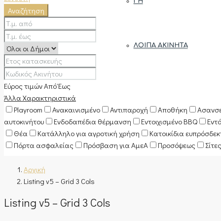
ΓΗ
Αναζήτηση
ΛΟΙΠΆ ΑΚΊΝΗΤΑ
Εύρος τιμών
Από
Έως
Άλλα Χαρακτηριστικά
Playroom
Ανακαινισμένο
Αντιπαροχή
Αποθήκη
Ασανσ
αυτοκινήτου
Ενδοδαπέδια θέρμανση
Εντοιχισμένο BBQ
Εντ
Θέα
Κατάλληλο για αγροτική χρήση
Κατοικίδια ευπρόσδε
Πόρτα ασφαλείας
Πρόσβαση για ΑμεΑ
Προσόψεως
Σίτε
Αρχική
Listing v5 – Grid 3 Cols
Listing v5 – Grid 3 Cols