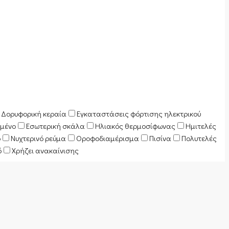
Δορυφορική κεραία
Εγκαταστάσεις φόρτισης ηλεκτρικού
μένο
Εσωτερική σκάλα
Ηλιακός θερμοσίφωνας
Ημιτελές
ό
Νυχτερινό ρεύμα
Οροφοδιαμέρισμα
Πισίνα
Πολυτελές
ό
Χρήζει ανακαίνισης