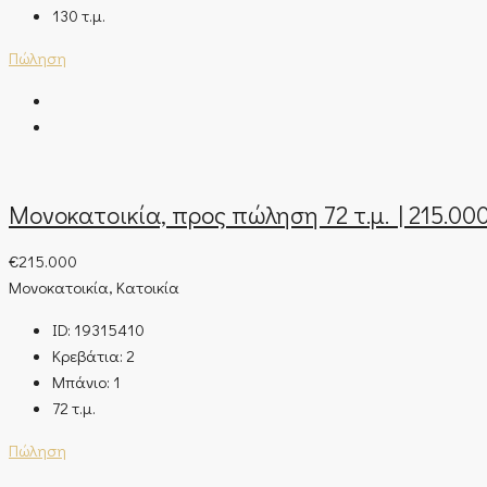
130
τ.μ.
Πώληση
Μονοκατοικία, προς πώληση 72 τ.μ. | 215.00
€215.000
Μονοκατοικία, Κατοικία
ID:
19315410
Κρεβάτια:
2
Μπάνιο:
1
72
τ.μ.
Πώληση