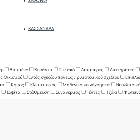
ΣΙΘΩΝΊΑ
ΚΑΣΣΆΝΔΡΑ
έρ
Βαμμένο
Βεράντα
Γωνιακό
Διαμπερές
Διατηρητέο
ός Οικισμού
Εντός σχεδίου πόλεως / ρυμοτομικού σχεδίου
Επιπλω
κτα
Κήπος
Κλιματισμός
Μηδενικά κοινόχρηστα
Νεοκλασικ
ς
Σοφίτα
Στάθμευση
Συναγερμός
Τέντες
Τζάκι
Φωτειν