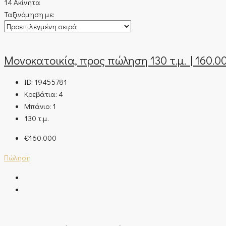
14 Ακίνητα
Ταξινόμηση με:
Μονοκατοικία, προς πώληση 130 τ.μ. | 160.0
ID:
19455781
Κρεβάτια:
4
Μπάνιο:
1
130
τ.μ.
€160.000
Πώληση