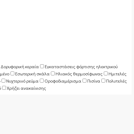
Δορυφορική κεραία
Εγκαταστάσεις φόρτισης ηλεκτρικού
μένο
Εσωτερική σκάλα
Ηλιακός θερμοσίφωνας
Ημιτελές
ό
Νυχτερινό ρεύμα
Οροφοδιαμέρισμα
Πισίνα
Πολυτελές
ό
Χρήζει ανακαίνισης