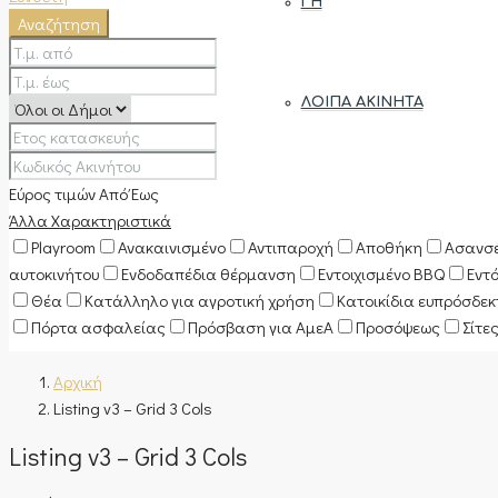
ΓΗ
Αναζήτηση
ΛΟΙΠΆ ΑΚΊΝΗΤΑ
Εύρος τιμών
Από
Έως
Άλλα Χαρακτηριστικά
Playroom
Ανακαινισμένο
Αντιπαροχή
Αποθήκη
Ασανσ
αυτοκινήτου
Ενδοδαπέδια θέρμανση
Εντοιχισμένο BBQ
Εντ
Θέα
Κατάλληλο για αγροτική χρήση
Κατοικίδια ευπρόσδε
Πόρτα ασφαλείας
Πρόσβαση για ΑμεΑ
Προσόψεως
Σίτε
Αρχική
Listing v3 – Grid 3 Cols
Listing v3 – Grid 3 Cols