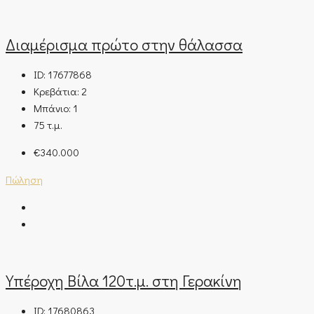
Διαμέρισμα πρώτο στην θάλασσα
ID:
17677868
Κρεβάτια:
2
Μπάνιο:
1
75
τ.μ.
€340.000
Πώληση
Υπέροχη Βίλα 120τ.μ. στη Γερακίνη
ID:
17680863