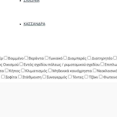
ΣΙΘΩΝΊΑ
ΚΑΣΣΆΝΔΡΑ
έρ
Βαμμένο
Βεράντα
Γωνιακό
Διαμπερές
Διατηρητέο
ός Οικισμού
Εντός σχεδίου πόλεως / ρυμοτομικού σχεδίου
Επιπλω
κτα
Κήπος
Κλιματισμός
Μηδενικά κοινόχρηστα
Νεοκλασικ
ς
Σοφίτα
Στάθμευση
Συναγερμός
Τέντες
Τζάκι
Φωτειν