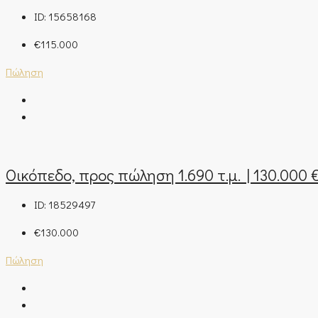
ID:
15658168
€115.000
Πώληση
Οικόπεδο, προς πώληση 1.690 τ.μ. | 130.000 
ID:
18529497
€130.000
Πώληση