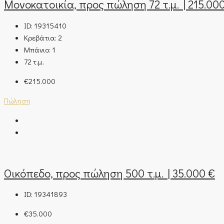
Μονοκατοικία, προς πώληση 72 τ.μ. | 215.00
ID:
19315410
Κρεβάτια:
2
Μπάνιο:
1
72
τ.μ.
€215.000
Πώληση
Οικόπεδο, προς πώληση 500 τ.μ. | 35.000 €
ID:
19341893
€35.000