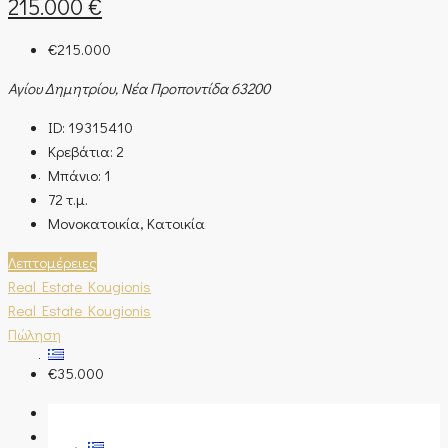
215.000 €
€215.000
Αγίου Δημητρίου, Νέα Προποντίδα 63200
Η ΕΤΑΙΡΊΑ ΜΑΣ
ID:
19315410
Κρεβάτια:
2
Μπάνιο:
1
ΕΠΙΚΟΙΝΩΝΊΑ
72
τ.μ.
Μονοκατοικία, Κατοικία
Λεπτομέρειες
BLOG
Real Estate Kougionis
Real Estate Kougionis
Πώληση
€35.000