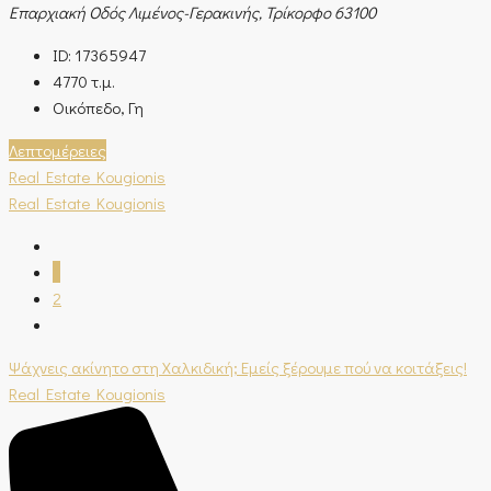
Επαρχιακή Οδός Λιμένος-Γερακινής, Τρίκορφο 63100
ID:
17365947
4770
τ.μ.
Οικόπεδο, Γη
Λεπτομέρειες
Real Estate Kougionis
Real Estate Kougionis
1
2
Ψάχνεις ακίνητο στη Χαλκιδική; Εμείς ξέρουμε πού να κοιτάξεις!
Real Estate Kougionis