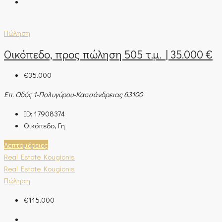
Πώληση
Οικόπεδο, προς πώληση 505 τ.μ. | 35.000 €
€35.000
Επ. Οδός 1-Πολυγύρου-Κασσάνδρειας 63100
ID:
17908374
Οικόπεδο, Γη
Λεπτομέρειες
Real Estate Kougionis
Real Estate Kougionis
Πώληση
€115.000