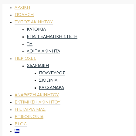
ΑΡΧΙΚΉ
ΠΏΛΗΣΗ
ΤΎΠΟΣ ΑΚΙΝΉΤΟΥ
ΚΑΤΟΙΚΊΑ
ΕΠΑΓΓΕΛΜΑΤΙΚΉ ΣΤΈΓΗ
ΓΗ
ΛΟΙΠΆ ΑΚΊΝΗΤΑ
ΠΕΡΙΟΧΈΣ
ΧΑΛΚΙΔΙΚΉ
ΠΟΛΎΓΥΡΟΣ
ΣΙΘΩΝΊΑ
ΚΑΣΣΆΝΔΡΑ
ΑΝΆΘΕΣΗ ΑΚΙΝΉΤΟΥ
ΕΚΤΊΜΗΣΗ ΑΚΙΝΉΤΟΥ
Η ΕΤΑΙΡΊΑ ΜΑΣ
ΕΠΙΚΟΙΝΩΝΊΑ
BLOG