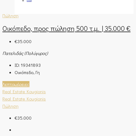
Πώληση
Οικόπεδο, προς πώληση 500 τ.μ. | 35.000 €
€35.000
Πατελιδάς (Πολύγυρος)
ID:
19341893
Οικόπεδο, Γη
Λεπτομέρειες
Real Estate Kougionis
Real Estate Kougionis
Πώληση
€35.000