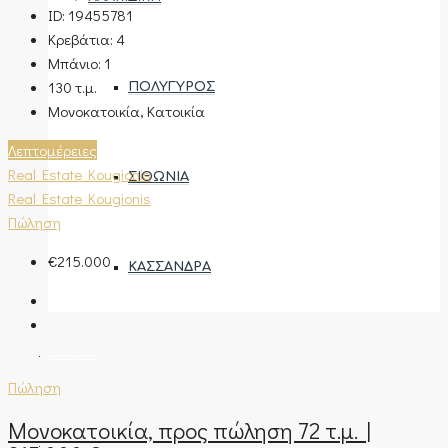
ID:
19455781
Κρεβάτια:
4
Μπάνιο:
1
130
τ.μ.
ΠΟΛΎΓΥΡΟΣ
Μονοκατοικία, Κατοικία
Λεπτομέρειες
Real Estate Kougionis
ΣΙΘΩΝΊΑ
Real Estate Kougionis
Πώληση
€215.000
ΚΑΣΣΆΝΔΡΑ
ΑΝΆΘΕΣΗ ΑΚΙΝΉΤΟΥ
Πώληση
Μονοκατοικία, προς πώληση 72 τ.μ. |
ΕΚΤΊΜΗΣΗ ΑΚΙΝΉΤΟΥ