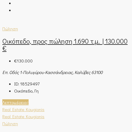
Πώληση
Οικόπεδο, προς πώληση 1.690 τ.μ. | 130.000
€
€130.000
Επ. Οδός 1-Πολυγύρου-Κασσάνδρειας, Καλύβες 63100
ID:
18529497
Οικόπεδο, Γη
Λεπτομέρειες
Real Estate Kougionis
Real Estate Kougionis
Πώληση