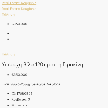
Real Estate Kougionis
Real Estate Kougionis
Πώληση
€350.000
Πώληση
Υπέροχη Βίλα 120τ.μ. στη Γερακίνη
€350.000
Side road 6-Polygyros-Agios Nikolaos
ID:
17680863
Κρεβάτια:
3
Μπάνια:
2