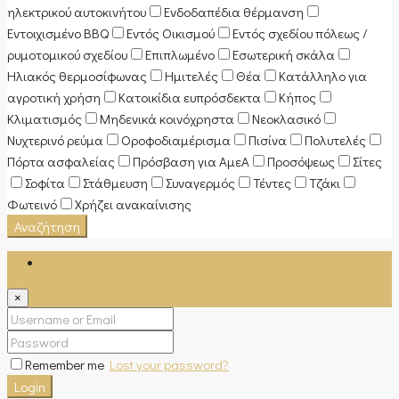
ηλεκτρικού αυτοκινήτου
Ενδοδαπέδια θέρμανση
Εντοιχισμένο BBQ
Εντός Οικισμού
Εντός σχεδίου πόλεως /
ρυμοτομικού σχεδίου
Επιπλωμένο
Εσωτερική σκάλα
Ηλιακός θερμοσίφωνας
Ημιτελές
Θέα
Κατάλληλο για
αγροτική χρήση
Κατοικίδια ευπρόσδεκτα
Κήπος
Κλιματισμός
Μηδενικά κοινόχρηστα
Νεοκλασικό
Νυχτερινό ρεύμα
Οροφοδιαμέρισμα
Πισίνα
Πολυτελές
Πόρτα ασφαλείας
Πρόσβαση για ΑμεΑ
Προσόψεως
Σίτες
Σοφίτα
Στάθμευση
Συναγερμός
Τέντες
Τζάκι
Φωτεινό
Χρήζει ανακαίνισης
Αναζήτηση
Login
×
Remember me
Lost your password?
Login