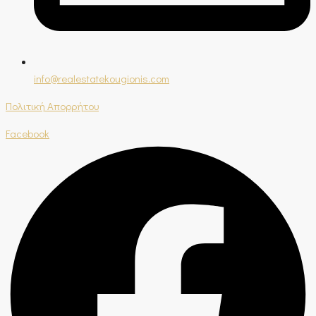
info@realestatekougionis.com
Πολιτική Απορρήτου
Facebook