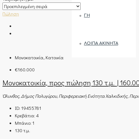
Πώληση
ΓΗ
ΛΟΙΠΆ ΑΚΊΝΗΤΑ
Μονοκατοικία, Κατοικία
€160.000
Μονοκατοικία, προς πώληση 130 τ.μ. | 160.0
Όλυνθος, Δήμος Πολυγύρου, Περιφερειακή Ενότητα Χαλκιδικής, Περ
ID:
19455781
Κρεβάτια:
4
Μπάνιο:
1
130
τ.μ.