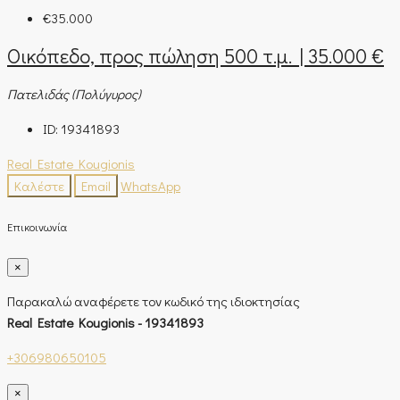
€35.000
Οικόπεδο, προς πώληση 500 τ.μ. | 35.000 €
Πατελιδάς (Πολύγυρος)
ID:
19341893
Real Estate Kougionis
Καλέστε
Email
WhatsApp
Επικοινωνία
×
Παρακαλώ αναφέρετε τον κωδικό της ιδιοκτησίας
Real Estate Kougionis - 19341893
+306980650105
×