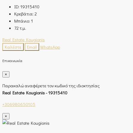
ID:
19315410
Κρεβάτια:
2
Μπάνιο:
1
72
τ.μ.
Real Estate Kougionis
Καλέστε
Email
WhatsApp
Επικοινωνία
×
Παρακαλώ αναφέρετε τον κωδικό της ιδιοκτησίας
Real Estate Kougionis - 19315410
+306980650105
×