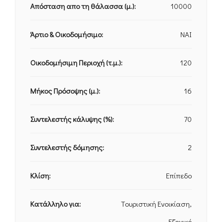
Απόσταση απο τη θάλασσα (μ.):
10000
Άρτιο & Οικοδομήσιμο:
NAI
Οικοδομήσιμη Περιοχή (τ.μ.):
120
Μήκος Πρόσοψης (μ.):
16
Συντελεστής κάλυψης (%):
70
Συντελεστής δόμησης:
2
Κλίση:
Επίπεδο
Κατάλληλο για:
Tουριστική Ενοικίαση,
Εξοχικό