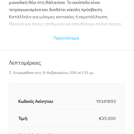
μοναδική θέα στη θάλασσα. Το οικόπεδο είναι
τετραγωνισμένο και διαθέτει εύκολη πρόσβαση.
Κατάλληλο για μόνιμες κατοικίες ή εκμετάλλευση
Ιδανικό για όσους επιθυμούν να επενδύσουν σε ένα ήσυχο
και όμορφο περιβάλλον, με άμεση πρόσβαση σε παραλία
Περισσότερα
και κοντινές πόλεις.
Απόσταση από το κέντρο του Πολυγύρου: 4 χλμ
Απόσταση από την παραλία Γερακινής: 10 χλμ
Λεπτομέρειες
Για περισσότερες πληροφορίες παρακαλούμε
Ενημερώθηκε στις 10 Φεβρουαρίου, 2026 at 3:53 μμ
επικοινωνήστε με το γραφείο μας.
Κωδικός Ακίνητου:
19341893
Τιμή:
€35.000