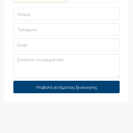
Τρ
11
Αυγ
Τε
12
Αυγ
Πε
13
Υποβολή αιτήματος ξενάγησης
Αυγ
Πα
14
Αυγ