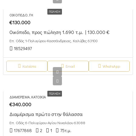
ΠΏΛΗΣΗ
ΟΙΚΌΠΕΔΟ, ΓΗ
€130.000
Οικόπεδο, προς πώληση 1.690 τ.μ. | 130.000 €
Επ. Οδός 1-Πολυγύρου-Κασσάνδρειας, Καλύβες 63100
18529497
Καλέστε
Email
WhatsApp
ΠΏΛΗΣΗ
ΔΙΑΜΈΡΙΣΜΑ, ΚΑΤΟΙΚΊΑ
€340.000
Διαμέρισμα πρώτο στην θάλασσα
Επ. Οδός 6-Πολυγύρου-Αγίου Νικολάου 63088
17677868
2
1
75
τ.μ.