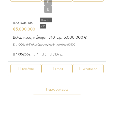
ΠΏΛΗΣΗ
ΒΊΛΑ, ΚΑΤΟΙΚΊΑ
VIP
€5.000.000
Βίλα, προς πώληση 310 τ.μ. 5.000.000 €
Επ. Οδός 6-Πολυγύρου-Αγίου Νικολάου 63100
17362662
4
3
310
τ.μ.
Καλέστε
Email
WhatsApp
Περισσότερα