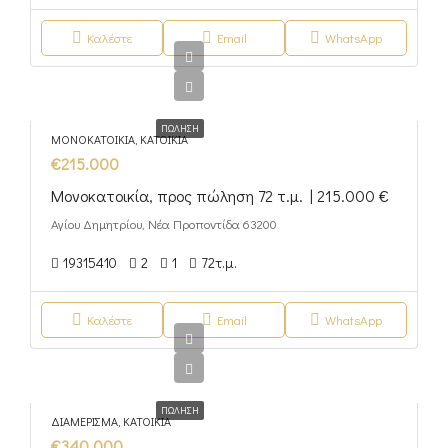
Καλέστε
Email
WhatsApp
ΠΏΛΗΣΗ
ΜΟΝΟΚΑΤΟΙΚΊΑ, ΚΑΤΟΙΚΊΑ
€215.000
Μονοκατοικία, προς πώληση 72 τ.μ. | 215.000 €
Αγίου Δημητρίου, Νέα Προποντίδα 63200
19315410
2
1
72
τ.μ.
Καλέστε
Email
WhatsApp
ΠΏΛΗΣΗ
ΔΙΑΜΈΡΙΣΜΑ, ΚΑΤΟΙΚΊΑ
€340.000