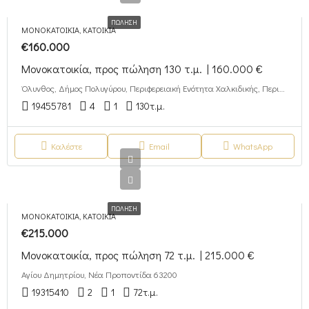
ΠΏΛΗΣΗ
ΜΟΝΟΚΑΤΟΙΚΊΑ, ΚΑΤΟΙΚΊΑ
€160.000
Μονοκατοικία, προς πώληση 130 τ.μ. | 160.000 €
Όλυνθος, Δήμος Πολυγύρου, Περιφερειακή Ενότητα Χαλκιδικής, Περιφέρεια Κεντρικής Μακεδονίας, Αποκεντρωμένη Διοίκηση Μακεδονίας - Θράκης, 632 00, Ελλάδα
19455781
4
1
130
τ.μ.
Καλέστε
Email
WhatsApp
ΠΏΛΗΣΗ
ΜΟΝΟΚΑΤΟΙΚΊΑ, ΚΑΤΟΙΚΊΑ
€215.000
Μονοκατοικία, προς πώληση 72 τ.μ. | 215.000 €
Αγίου Δημητρίου, Νέα Προποντίδα 63200
19315410
2
1
72
τ.μ.