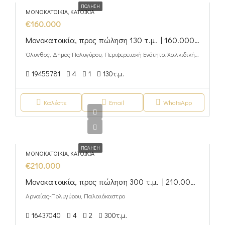
ΠΏΛΗΣΗ
ΜΟΝΟΚΑΤΟΙΚΊΑ, ΚΑΤΟΙΚΊΑ
€160.000
Μονοκατοικία, προς πώληση 130 τ.μ. | 160.000 €
Όλυνθος, Δήμος Πολυγύρου, Περιφερειακή Ενότητα Χαλκιδικής, Περιφέρεια Κεντρικής Μακεδονίας, Αποκεντρωμένη Διοίκηση Μακεδονίας - Θράκης, 632 00, Ελλάδα
19455781
4
1
130
τ.μ.
Καλέστε
Email
WhatsApp
ΠΏΛΗΣΗ
ΜΟΝΟΚΑΤΟΙΚΊΑ, ΚΑΤΟΙΚΊΑ
€210.000
Μονοκατοικία, προς πώληση 300 τ.μ. | 210.000 €
Αρναίας-Πολυγύρου, Παλαιόκαστρο
16437040
4
2
300
τ.μ.