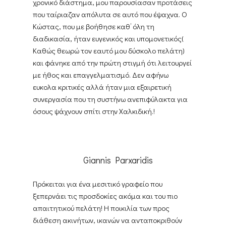
χρονικό διάστημα, μου παρουσίασαν προτάσεις
που ταίριαζαν απόλυτα σε αυτό που έψαχνα. Ο
Κώστας, που με βοήθησε καθ’ όλη τη
διαδικασία, ήταν ευγενικός και υπομονετικός(
Καθώς θεωρώ τον εαυτό μου δύσκολο πελάτη)
και φάνηκε από την πρώτη στιγμή ότι λειτουργεί
με ήθος και επαγγελματισμό. Δεν αφήνω
ευκολα κριτικές αλλά ήταν μια εξαιρετική
συνεργασία που τη συστήνω ανεπιφύλακτα για
όσους ψάχνουν σπίτι στην Χαλκιδική.!
Giannis Parxaridis
Πρόκειται για ένα μεσιτικό γραφείο που
ξεπερνάει τις προσδοκίες ακόμα και του πιο
απαιτητικού πελάτη! Η ποικιλία των προς
διάθεση ακινήτων, ικανών να ανταποκριθούν