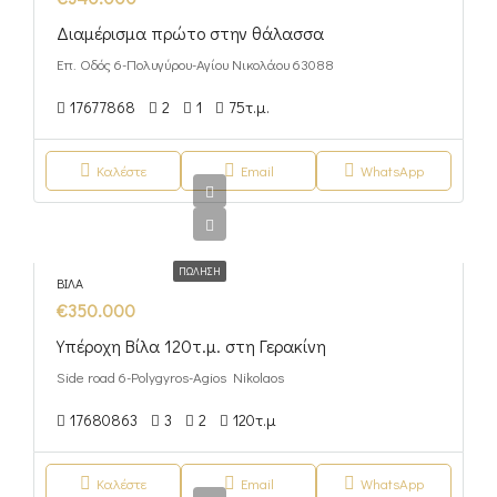
Διαμέρισμα πρώτο στην θάλασσα
Επ. Οδός 6-Πολυγύρου-Αγίου Νικολάου 63088
17677868
2
1
75
τ.μ.
Καλέστε
Email
WhatsApp
ΠΏΛΗΣΗ
ΒΊΛΑ
€350.000
Υπέροχη Βίλα 120τ.μ. στη Γερακίνη
Side road 6-Polygyros-Agios Nikolaos
17680863
3
2
120
τ.μ
Καλέστε
Email
WhatsApp