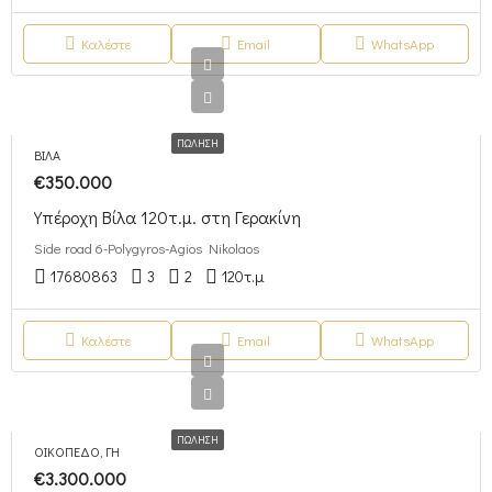
Καλέστε
Email
WhatsApp
ΠΏΛΗΣΗ
ΒΊΛΑ
€350.000
Υπέροχη Βίλα 120τ.μ. στη Γερακίνη
Side road 6-Polygyros-Agios Nikolaos
17680863
3
2
120
τ.μ
Καλέστε
Email
WhatsApp
ΠΏΛΗΣΗ
ΟΙΚΌΠΕΔΟ, ΓΗ
€3.300.000