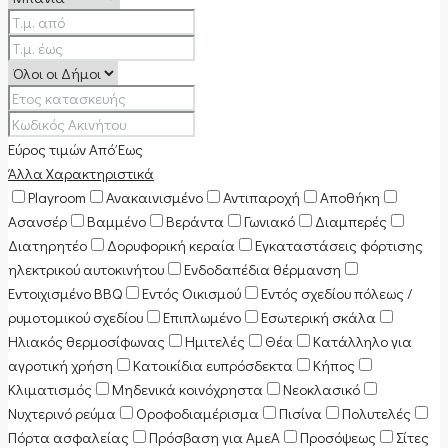
Εύρος τιμών
Από
Έως
Άλλα Χαρακτηριστικά
Playroom
Ανακαινισμένο
Αντιπαροχή
Αποθήκη
Ασανσέρ
Βαμμένο
Βεράντα
Γωνιακό
Διαμπερές
Διατηρητέο
Δορυφορική κεραία
Εγκαταστάσεις φόρτισης
ηλεκτρικού αυτοκινήτου
Ενδοδαπέδια θέρμανση
Εντοιχισμένο BBQ
Εντός Οικισμού
Εντός σχεδίου πόλεως /
ρυμοτομικού σχεδίου
Επιπλωμένο
Εσωτερική σκάλα
Ηλιακός θερμοσίφωνας
Ημιτελές
Θέα
Κατάλληλο για
αγροτική χρήση
Κατοικίδια ευπρόσδεκτα
Κήπος
Κλιματισμός
Μηδενικά κοινόχρηστα
Νεοκλασικό
Νυχτερινό ρεύμα
Οροφοδιαμέρισμα
Πισίνα
Πολυτελές
Πόρτα ασφαλείας
Πρόσβαση για ΑμεΑ
Προσόψεως
Σίτες