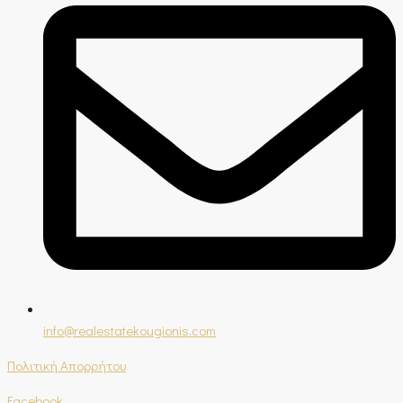
info@realestatekougionis.com
Πολιτική Απορρήτου
Facebook