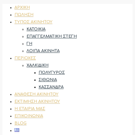
ΑΡΧΙΚΉ
ΠΏΛΗΣΗ
ΤΎΠΟΣ ΑΚΙΝΉΤΟΥ
ΚΑΤΟΙΚΊΑ
ΕΠΑΓΓΕΛΜΑΤΙΚΉ ΣΤΈΓΗ
ΓΗ
ΛΟΙΠΆ ΑΚΊΝΗΤΑ
ΠΕΡΙΟΧΈΣ
ΧΑΛΚΙΔΙΚΉ
ΠΟΛΎΓΥΡΟΣ
ΣΙΘΩΝΊΑ
ΚΑΣΣΆΝΔΡΑ
ΑΝΆΘΕΣΗ ΑΚΙΝΉΤΟΥ
ΕΚΤΊΜΗΣΗ ΑΚΙΝΉΤΟΥ
Η ΕΤΑΙΡΊΑ ΜΑΣ
ΕΠΙΚΟΙΝΩΝΊΑ
BLOG