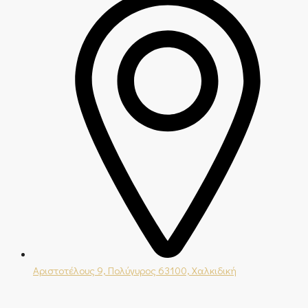
Αριστοτέλους 9, Πολύγυρος 63100, Χαλκιδική