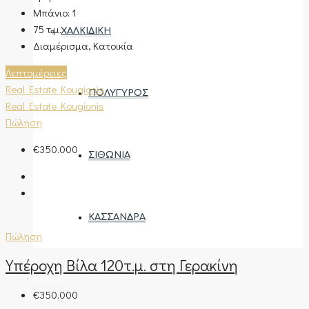
Μπάνιο:
1
75
τ.μ.
ΧΑΛΚΙΔΙΚΉ
Διαμέρισμα, Κατοικία
Λεπτομέρειες
Real Estate Kougionis
ΠΟΛΎΓΥΡΟΣ
Real Estate Kougionis
Πώληση
€350.000
ΣΙΘΩΝΊΑ
ΚΑΣΣΆΝΔΡΑ
Πώληση
Υπέροχη Βίλα 120τ.μ. στη Γερακίνη
ΑΝΆΘΕΣΗ ΑΚΙΝΉΤΟΥ
€350.000