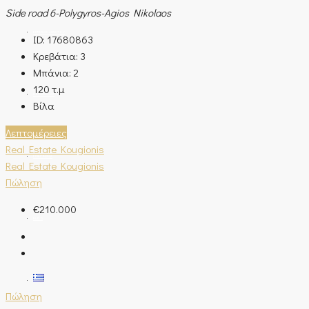
Side road 6-Polygyros-Agios Nikolaos
ΕΚΤΊΜΗΣΗ ΑΚΙΝΉΤΟΥ
ID:
17680863
Κρεβάτια:
3
Μπάνια:
2
120
τ.μ
Η ΕΤΑΙΡΊΑ ΜΑΣ
Βίλα
Λεπτομέρειες
Real Estate Kougionis
ΕΠΙΚΟΙΝΩΝΊΑ
Real Estate Kougionis
Πώληση
€210.000
BLOG
Πώληση