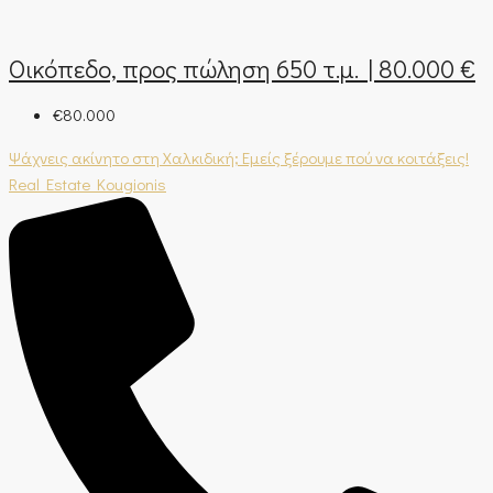
Οικόπεδο, προς πώληση 650 τ.μ. | 80.000 €
€80.000
Ψάχνεις ακίνητο στη Χαλκιδική; Εμείς ξέρουμε πού να κοιτάξεις!
Real Estate Kougionis