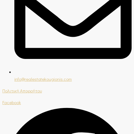
info@realestatekougionis.com
Πολιτική Απορρήτου
Facebook