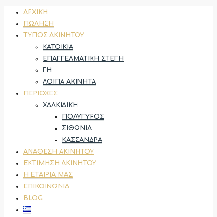
ΑΡΧΙΚΉ
ΠΏΛΗΣΗ
ΤΎΠΟΣ ΑΚΙΝΉΤΟΥ
ΚΑΤΟΙΚΊΑ
ΕΠΑΓΓΕΛΜΑΤΙΚΉ ΣΤΈΓΗ
ΓΗ
ΛΟΙΠΆ ΑΚΊΝΗΤΑ
ΠΕΡΙΟΧΈΣ
ΧΑΛΚΙΔΙΚΉ
ΠΟΛΎΓΥΡΟΣ
ΣΙΘΩΝΊΑ
ΚΑΣΣΆΝΔΡΑ
ΑΝΆΘΕΣΗ ΑΚΙΝΉΤΟΥ
ΕΚΤΊΜΗΣΗ ΑΚΙΝΉΤΟΥ
Η ΕΤΑΙΡΊΑ ΜΑΣ
ΕΠΙΚΟΙΝΩΝΊΑ
BLOG