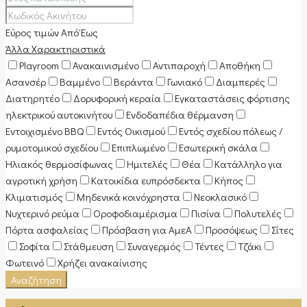
Εύρος τιμών
Από
Έως
Άλλα Χαρακτηριστικά
Playroom
Ανακαινισμένο
Αντιπαροχή
Αποθήκη
Ασανσέρ
Βαμμένο
Βεράντα
Γωνιακό
Διαμπερές
Διατηρητέο
Δορυφορική κεραία
Εγκαταστάσεις φόρτισης
ηλεκτρικού αυτοκινήτου
Ενδοδαπέδια θέρμανση
Εντοιχισμένο BBQ
Εντός Οικισμού
Εντός σχεδίου πόλεως /
ρυμοτομικού σχεδίου
Επιπλωμένο
Εσωτερική σκάλα
Ηλιακός θερμοσίφωνας
Ημιτελές
Θέα
Κατάλληλο για
αγροτική χρήση
Κατοικίδια ευπρόσδεκτα
Κήπος
Κλιματισμός
Μηδενικά κοινόχρηστα
Νεοκλασικό
Νυχτερινό ρεύμα
Οροφοδιαμέρισμα
Πισίνα
Πολυτελές
Πόρτα ασφαλείας
Πρόσβαση για ΑμεΑ
Προσόψεως
Σίτες
Σοφίτα
Στάθμευση
Συναγερμός
Τέντες
Τζάκι
Φωτεινό
Χρήζει ανακαίνισης
Αναζήτηση
Login