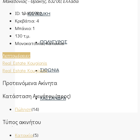
Μακεδονίας - Θράκης, 632 00, Ελλάδα
ID:
19455781
ΧΑΛΚΙΔΙΚΉ
Κρεβάτια:
4
Μπάνιο:
1
130
τ.μ.
Μονοκατοικία, Κατοικία
ΠΟΛΎΓΥΡΟΣ
Λεπτομέρειες
Real Estate Kougionis
Real Estate Kougionis
ΣΙΘΩΝΊΑ
Προτεινόμενα Ακίνητα
Κατάσταση Ακινήτου (προς)
ΚΑΣΣΆΝΔΡΑ
Πώληση
(14)
Τύπος ακινήτου
ΑΝΆΘΕΣΗ ΑΚΙΝΉΤΟΥ
Κατοικία
(5)