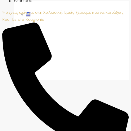
€130.000
Ψάχνεις ακίνητο στη Χαλκιδική; Εμείς ξέρουμε πού να κοιτάξεις!
Real Estate Kougionis