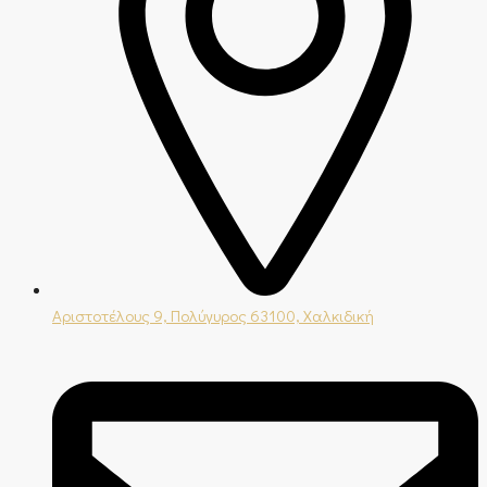
Αριστοτέλους 9, Πολύγυρος 63100, Χαλκιδική