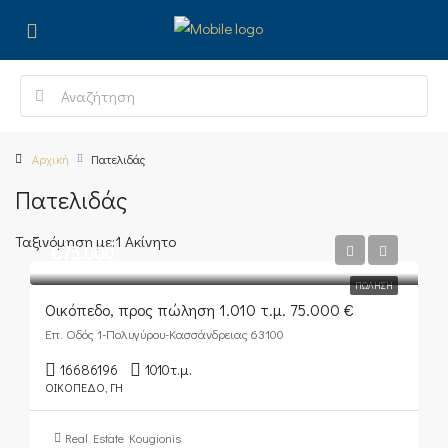
Αρχική
Πατελιδάς
Πατελιδάς
Ταξινόμηση με:
1 Ακίνητο
€75.000
ΠΏΛΗΣΗ
Οικόπεδο, προς πώληση 1.010 τ.μ. 75.000 €
Επ. Οδός 1-Πολυγύρου-Κασσάνδρειας 63100
16686196
1010
τ.μ.
ΟΙΚΌΠΕΔΟ, ΓΗ
Real Estate Kougionis