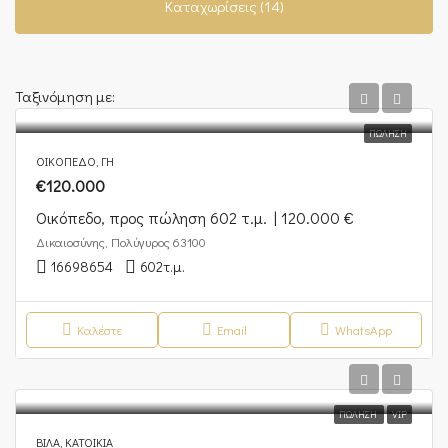
Καταχωρίσεις (14)
Ταξινόμηση με:
ΠΏΛΗΣΗ
ΟΙΚΌΠΕΔΟ, ΓΗ
€120.000
Οικόπεδο, προς πώληση 602 τ.μ. | 120.000 €
Δικαιοσύνης, Πολύγυρος 63100
16698654
602
τ.μ.
Καλέστε
Email
WhatsApp
ΠΏΛΗΣΗ
VIP
ΒΊΛΑ, ΚΑΤΟΙΚΊΑ